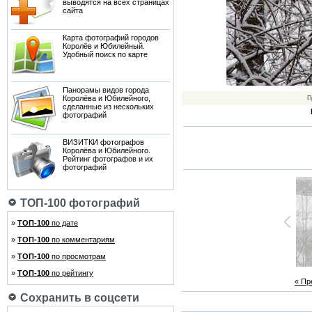
выводятся на всех страницах
сайта
Карта фотографий городов
Королёв и Юбилейный.
Удобный поиск по карте
Панорамы видов города
Королёва и Юбилейного,
П
сделанные из нескольких
фотографий
ВИЗИТКИ фотографов
Королёва и Юбилейного.
Рейтинг фотографов и их
фотографий
ТОП-100 фотографий
»
ТОП-100
по дате
»
ТОП-100
по комментариям
»
ТОП-100
по просмотрам
»
ТОП-100
по рейтингу
« П
Сохранить в соцсети