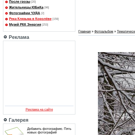
После грозы
[20]
Жительницы ЮБиКа
[96]
Фотографии ЧУДА
[2]
Река Клязьма в Королёве
[159]
Музей РКК Энергия
[253]
Главная
»
Фотоальбом
»
Тематичес
Реклама
Реклама на сайте
Галерея
Добавить фотографию. Пять
новых фотографий