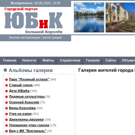
Воскресенье
, 09.08.2026, 13:55
Кнопки авторизации / регистрации
Главная
Новости
Файлы
Справочная
Галерея
Сайты
Объявл
Галерея жителей города
Альбомы галереи
Парк "Лосиный остров"
[494]
Старый город
[469]
Дети ЮБиКа
[183]
Ледяные скульптуры
[34]
Осенний Королёв
[75]
Виды Королёва
[116]
Утки на озере
[201]
Данилкины дворики
[144]
Украшение улиц города
[135]
Вид с ЖК "Вертикаль"
[20]