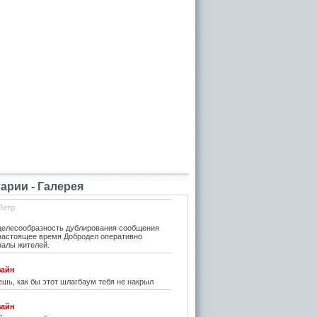
рии - Галерея
Петр
елесообразность дублирования сообщения
 настоящее время Добродел оперативно
налы жителей.
зайн
шь, как бы этот шлагбаум тебя не накрыл
зайн