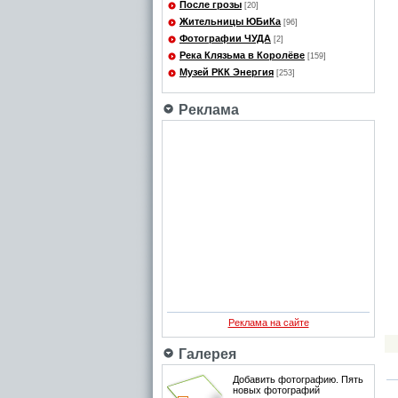
После грозы
[20]
Жительницы ЮБиКа
[96]
Фотографии ЧУДА
[2]
Река Клязьма в Королёве
[159]
Музей РКК Энергия
[253]
Реклама
Реклама на сайте
Галерея
Добавить фотографию. Пять
новых фотографий