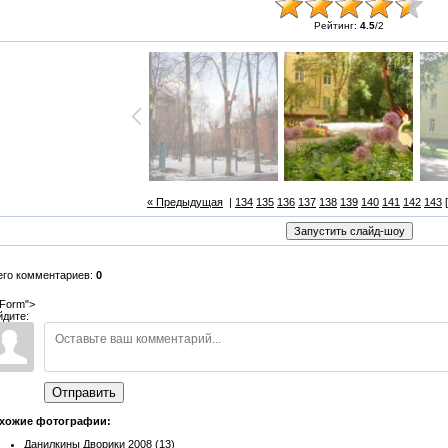
Рейтинг:
4.5
/
2
« Предыдущая
|
134
135
136
137
138
139
140
141
142
143
[
его комментариев:
0
Form">
йдите:
Отправить
хожие фотографии:
Данилкины Дворики 2008 (13)