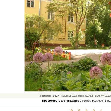
3927
Просмотров:
| Размеры: 1127x845px/303.4Kb | Дата: 07.12.20
Просмотреть фотографию
в полном размере
|
в ре