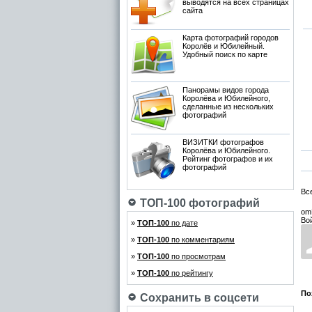
выводятся на всех страницах
сайта
Карта фотографий городов
Королёв и Юбилейный.
Удобный поиск по карте
Панорамы видов города
Королёва и Юбилейного,
сделанные из нескольких
фотографий
ВИЗИТКИ фотографов
Королёва и Юбилейного.
Рейтинг фотографов и их
фотографий
Вс
ТОП-100 фотографий
om
Во
»
ТОП-100
по дате
»
ТОП-100
по комментариям
»
ТОП-100
по просмотрам
»
ТОП-100
по рейтингу
По
Сохранить в соцсети