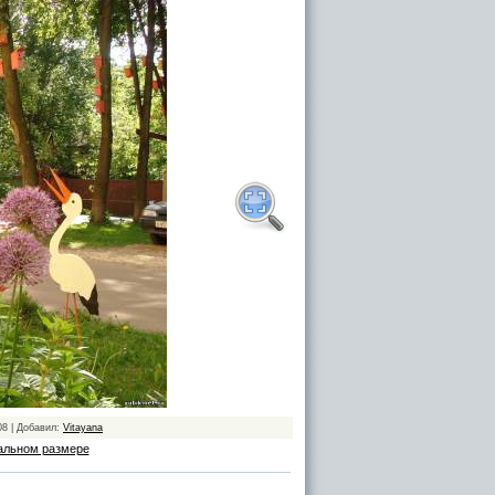
08 | Добавил:
Vitayana
альном размере