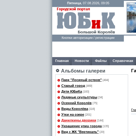
Пятница
, 07.08.2026, 09:05
Кнопки авторизации / регистрации
Главная
Новости
Файлы
Справочная
Г
Альбомы галереи
Парк "Лосиный остров"
[494]
Старый город
[469]
Дети ЮБиКа
[183]
Ледяные скульптуры
[34]
Осенний Королёв
[75]
Виды Королёва
[116]
Гл
Утки на озере
[201]
Данилкины дворики
[144]
Украшение улиц города
[135]
Вид с ЖК "Вертикаль"
[20]