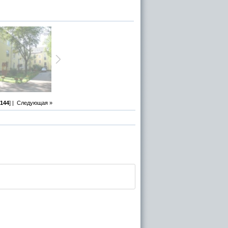
144
] |
Следующая »