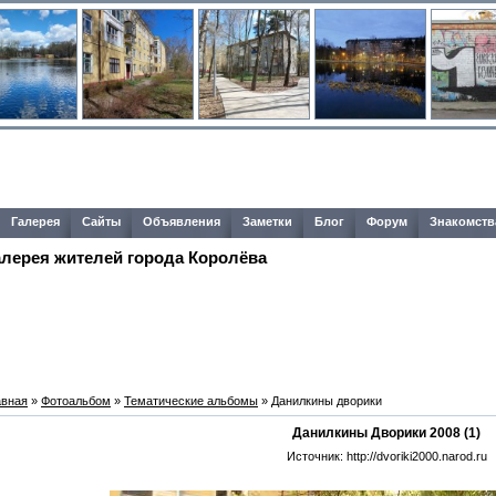
Галерея
Сайты
Объявления
Заметки
Блог
Форум
Знакомств
алерея жителей города Королёва
авная
»
Фотоальбом
»
Тематические альбомы
» Данилкины дворики
Данилкины Дворики 2008 (1)
Источник: http://dvoriki2000.narod.ru