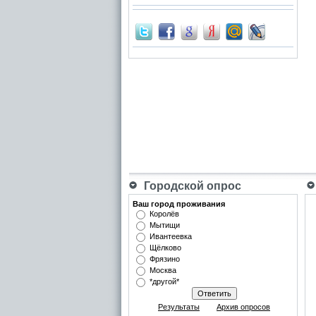
Городской опрос
Ваш город проживания
Королёв
Мытищи
Ивантеевка
Щёлково
Фрязино
Москва
*другой*
Результаты
Архив опросов