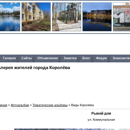
Галерея
Сайты
Объявления
Заметки
Блог
Форум
Знакомств
алерея жителей города Королёва
авная
»
Фотоальбом
»
Тематические альбомы
» Виды Королёва
Рыжий дом
ул. Коммунальная