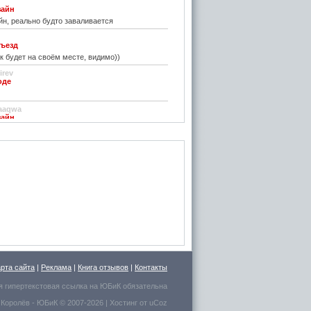
зайн
н, реально будто заваливается
ъезд
к будет на своём месте, видимо))
irev
оде
)
aaqwa
зайн
удивить...
н
зайн
ре... И чем старые классические не
inn
го на резиновой подложке.....только бы не из
 делали....
стве
ру фото показалось, что это гриб в листьях
арта сайта
|
Реклама
|
Книга отзывов
|
Контакты
есто для сна выбрал.
я гипертекстовая ссылка на
ЮБиК
обязательна
 Королёв
- ЮБиК © 2007-2026 |
Хостинг от
uCoz