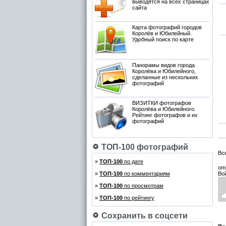
выводятся на всех страницах
сайта
Карта фотографий городов
Королёв и Юбилейный.
Удобный поиск по карте
Панорамы видов города
Королёва и Юбилейного,
сделанные из нескольких
фотографий
ВИЗИТКИ фотографов
Королёва и Юбилейного.
Рейтинг фотографов и их
фотографий
ТОП-100 фотографий
Вс
»
ТОП-100
по дате
om
»
ТОП-100
по комментариям
Во
»
ТОП-100
по просмотрам
»
ТОП-100
по рейтингу
Сохранить в соцсети