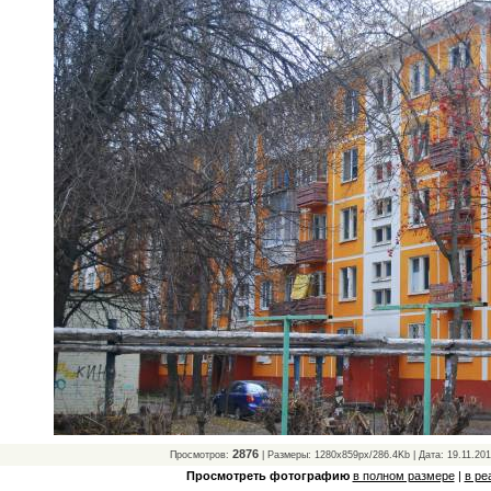
2876
Просмотров:
| Размеры: 1280x859px/286.4Kb | Дата: 19.11.20
Просмотреть фотографию
в полном размере
|
в ре