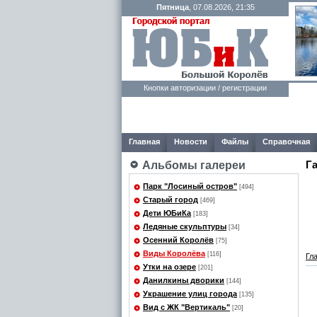
Пятница
, 07.08.2026, 21:35
Кнопки авторизации / регистрации
Главная
Новости
Файлы
Справочная
Г
Альбомы галереи
Парк "Лосиный остров"
[494]
Старый город
[469]
Дети ЮБиКа
[183]
Ледяные скульптуры
[34]
Осенний Королёв
[75]
Виды Королёва
[116]
Гл
Утки на озере
[201]
Данилкины дворики
[144]
Украшение улиц города
[135]
Вид с ЖК "Вертикаль"
[20]