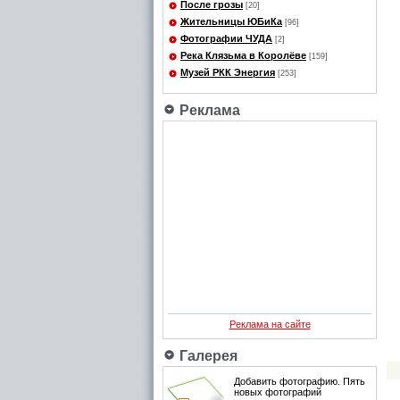
После грозы
[20]
Жительницы ЮБиКа
[96]
Фотографии ЧУДА
[2]
Река Клязьма в Королёве
[159]
Музей РКК Энергия
[253]
Реклама
Реклама на сайте
Галерея
Добавить фотографию. Пять
новых фотографий