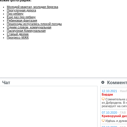
хожие фотографии:
Молодой квартал, молодая березка
Прогулочная дорога
Про рябину
Еще раз про рябину
Рябиновая фантазия
Пешеходы испугались плохой погоды
Одним словом, коммунальная
Пасмурная Коммунальная
Старый дворик
Прогресс-МЖК
Чат
Коммента
12.10.2021
-
Ник
Бардак
Сомнительна ц
из Добродела. В
реагирует на сиг
07.10.2020
-
ГАВ
Криворукий ди
Идёшь и думае