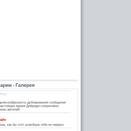
рии - Галерея
Петр
елесообразность дублирования сообщения
 настоящее время Добродел оперативно
налы жителей.
зайн
шь, как бы этот шлагбаум тебя не накрыл