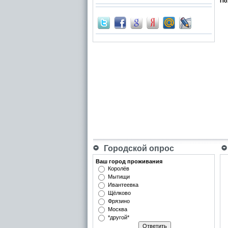
По
Городской опрос
Ваш город проживания
Королёв
Мытищи
Ивантеевка
Щёлково
Фрязино
Москва
*другой*