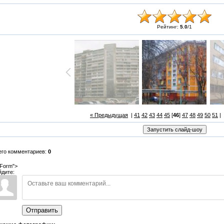
Рейтинг:
5.0
/
1
« Предыдущая
|
41
42
43
44
45
[
46
]
47
48
49
50
51
|
его комментариев:
0
Form">
йдите:
Отправить