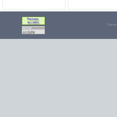
При ис