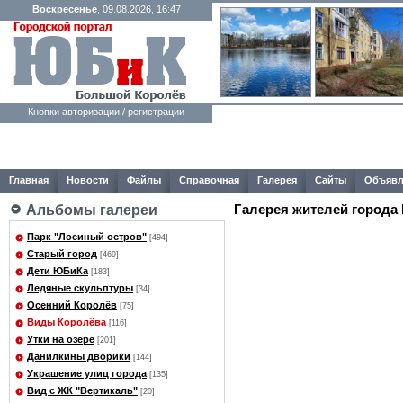
Воскресенье
, 09.08.2026, 16:47
Кнопки авторизации / регистрации
Главная
Новости
Файлы
Справочная
Галерея
Сайты
Объявл
Галерея жителей города
Альбомы галереи
Парк "Лосиный остров"
[494]
Старый город
[469]
Дети ЮБиКа
[183]
Ледяные скульптуры
[34]
Осенний Королёв
[75]
Виды Королёва
[116]
Утки на озере
[201]
Данилкины дворики
[144]
Украшение улиц города
[135]
Вид с ЖК "Вертикаль"
[20]