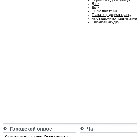
Дачи
Дачи
Он же памятник!
Трава еще держит краску
на Стадионную пришла зима
Снежная накидка
Городской опрос
Чат
Оцените деятельность Главы города