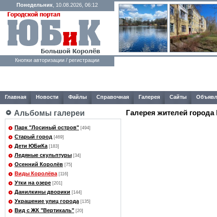
Понедельник
, 10.08.2026, 06:12
Кнопки авторизации / регистрации
Главная
Новости
Файлы
Справочная
Галерея
Сайты
Объявл
Галерея жителей города
Альбомы галереи
Парк "Лосиный остров"
[494]
Старый город
[469]
Дети ЮБиКа
[183]
Ледяные скульптуры
[34]
Осенний Королёв
[75]
Виды Королёва
[116]
Утки на озере
[201]
Данилкины дворики
[144]
Украшение улиц города
[135]
Вид с ЖК "Вертикаль"
[20]