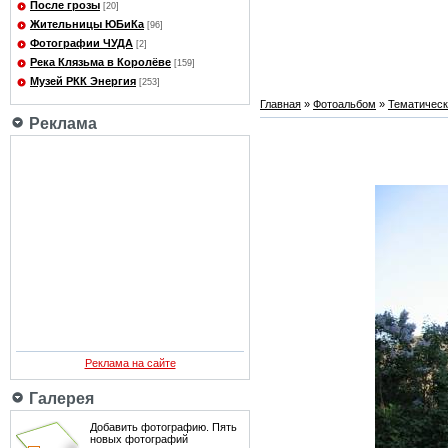
После грозы
[20]
Жительницы ЮБиКа
[96]
Фотографии ЧУДА
[2]
Река Клязьма в Королёве
[159]
Музей РКК Энергия
[253]
Главная
»
Фотоальбом
»
Тематичес
Реклама
Реклама на сайте
Галерея
Добавить фотографию. Пять
новых фотографий