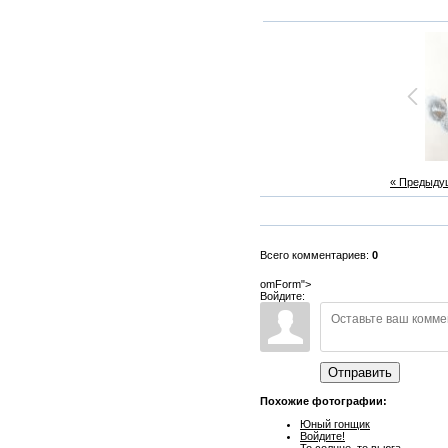
« Предыду
Всего комментариев:
0
omForm">
Войдите:
Отправить
Похожие фотографии:
Юный гонщик
Войдите!
То солнце, то вьюга