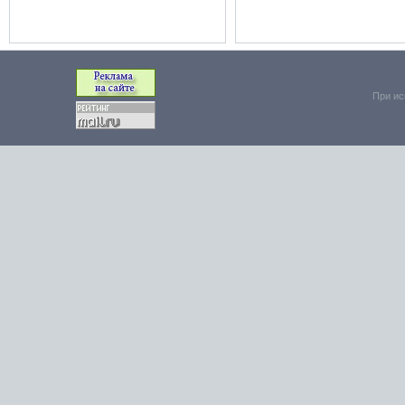
При ис