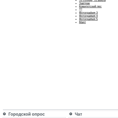
Завтрак
Комитетский лес
***
Фотография 3
Фотография 4
Фотография 5
Март
Городской опрос
Чат