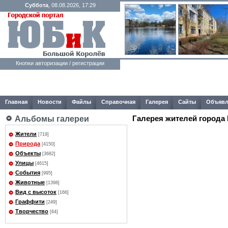
Суббота
, 08.08.2026, 17:29
Кнопки авторизации / регистрации
Главная
Новости
Файлы
Справочная
Галерея
Сайты
Объявл
Галерея жителей города
Альбомы галереи
Жители
[719]
Природа
[4150]
Объекты
[3682]
Улицы
[4615]
События
[995]
Животные
[1398]
Вид с высоток
[166]
Граффити
[249]
Творчество
[64]