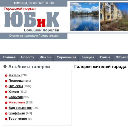
Пятница
, 07.08.2026, 00:40
Кнопки авторизации / регистрации
Главная
Новости
Файлы
Справочная
Галерея
Сайты
Объявл
Галерея жителей города
Альбомы галереи
Жители
[719]
Природа
[4150]
Объекты
[3682]
Улицы
[4615]
События
[995]
Животные
[1398]
Вид с высоток
[166]
Граффити
[249]
Творчество
[64]