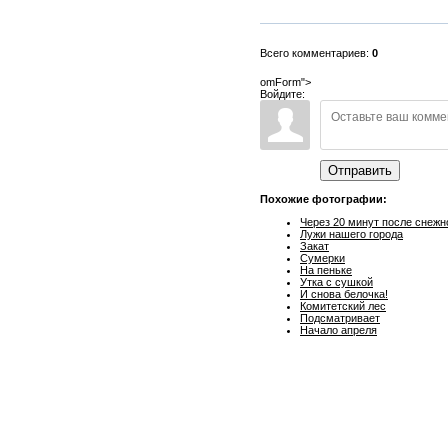
Всего комментариев:
0
omForm">
Войдите:
Отправить
Похожие фотографии:
Через 20 минут после снежн
Лужи нашего города
Закат
Сумерки
На пеньке
Утка с сушкой
И снова белочка!
Комитетский лес
Подсматривает
Начало апреля