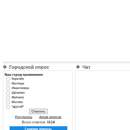
Городской опрос
Чат
Ваш город проживания
Королёв
Мытищи
Ивантеевка
Щёлково
Фрязино
Москва
*другой*
Результаты
Архив опросов
Всего ответов:
1124