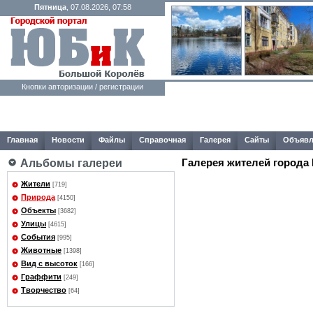
Пятница
, 07.08.2026, 07:58
Кнопки авторизации / регистрации
Главная
Новости
Файлы
Справочная
Галерея
Сайты
Объявл
Галерея жителей города
Альбомы галереи
Жители
[719]
Природа
[4150]
Объекты
[3682]
Улицы
[4615]
События
[995]
Животные
[1398]
Вид с высоток
[166]
Граффити
[249]
Творчество
[64]