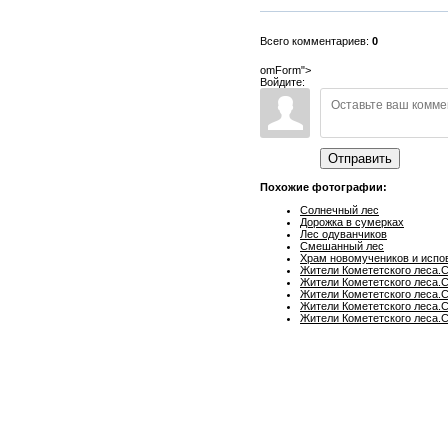
Всего комментариев:
0
omForm">
Войдите:
Отправить
Похожие фотографии:
Солнечный лес
Дорожка в сумерках
Лес одуванчиков
Смешанный лес
Храм новомучеников и испо
Жители Комететского леса.
Жители Комететского леса.
Жители Комететского леса.С
Жители Комететского леса.С
Жители Комететского леса.