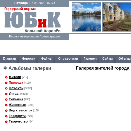
Пятница
, 07.08.2026, 07:43
Кнопки авторизации / регистрации
Главная
Новости
Файлы
Справочная
Галерея
Сайты
Объявл
Галерея жителей города
Альбомы галереи
Жители
[719]
Природа
[4150]
Объекты
[3682]
Улицы
[4615]
События
[995]
Животные
[1398]
Вид с высоток
[166]
Граффити
[249]
Творчество
[64]