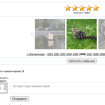
Рейтинг:
5.0
/
6
« Предыдущая
|
2081
2082
2083
2084
2085
[
2086
]
2087
2088
2089
его комментариев:
0
Form">
йдите:
Отправить