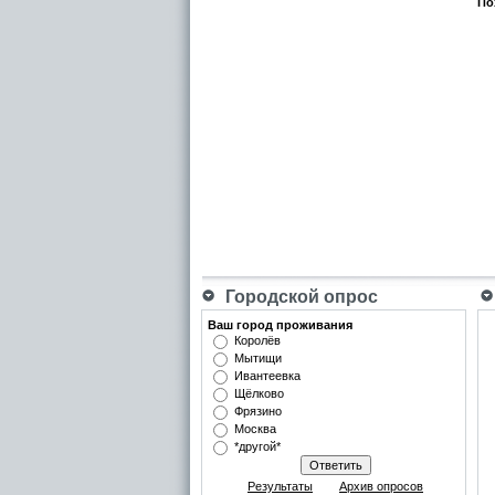
По
Городской опрос
Ваш город проживания
Королёв
Мытищи
Ивантеевка
Щёлково
Фрязино
Москва
*другой*
Результаты
Архив опросов