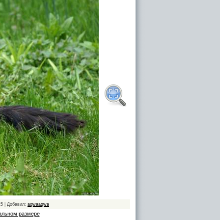
15 | Добавил:
aqwaaqwa
альном размере