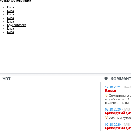
хожие фотографии:
Киса
Киса
Киса
Киса
Киса
Круглоглазка
Киса
Киса
Чат
Коммента
12.10.2021
-
Ник
Бардак
Сомнительна ц
из Добродела. В
реагирует на сиг
07.10.2020
-
ГАВ
Криворукий ди
Идёшь и думае
07.10.2020
-
ГАВ
Криворукий ди