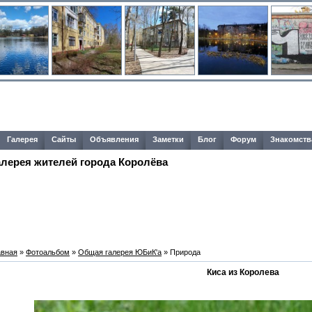
Галерея
Сайты
Объявления
Заметки
Блог
Форум
Знакомств
алерея жителей города Королёва
авная
»
Фотоальбом
»
Общая галерея ЮБиК'a
» Природа
Киса из Королева