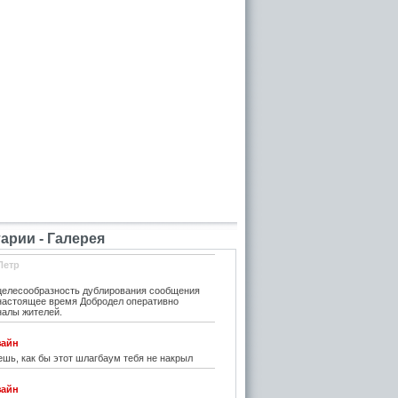
рии - Галерея
Петр
елесообразность дублирования сообщения
 настоящее время Добродел оперативно
налы жителей.
зайн
шь, как бы этот шлагбаум тебя не накрыл
зайн