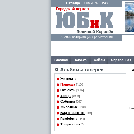
Пятница
, 07.08.2026, 01:48
Кнопки авторизации / регистрации
Главная
Новости
Файлы
Справочная
Г
Альбомы галереи
Жители
[719]
Природа
[4150]
Объекты
[3682]
Улицы
[4615]
События
[995]
Животные
[1398]
Гл
Вид с высоток
[166]
Граффити
[249]
Творчество
[64]