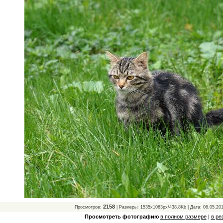
2158
Просмотров:
| Размеры: 1535x1063px/438.8Kb | Дата: 06.05.20
Просмотреть фотографию
в полном размере
|
в ре