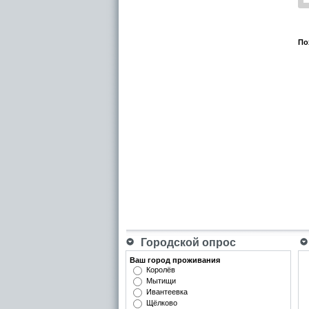
По
Городской опрос
Ваш город проживания
Королёв
Мытищи
Ивантеевка
Щёлково