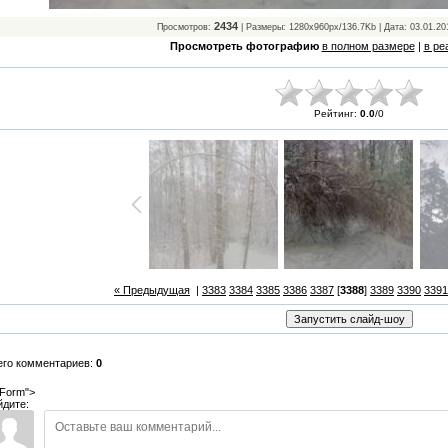
2434
Просмотров:
| Размеры: 1280x960px/136.7Kb | Дата: 03.01.20
Просмотреть фотографию
в полном размере
|
в ре
Рейтинг:
0.0
/
0
« Предыдущая
|
3383
3384
3385
3386
3387
[
3388
]
3389
3390
3391
его комментариев:
0
Form">
йдите: