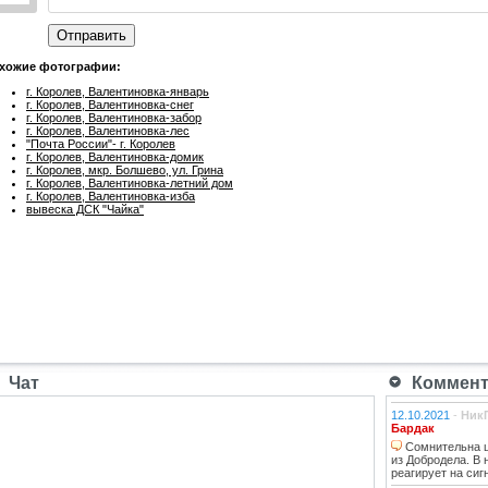
Отправить
хожие фотографии:
г. Королев, Валентиновка-январь
г. Королев, Валентиновка-снег
г. Королев, Валентиновка-забор
г. Королев, Валентиновка-лес
"Почта России"- г. Королев
г. Королев, Валентиновка-домик
г. Королев, мкр. Болшево, ул. Грина
г. Королев, Валентиновка-летний дом
г. Королев, Валентиновка-изба
вывеска ДСК "Чайка"
Чат
Коммента
12.10.2021
-
Ник
Бардак
Сомнительна ц
из Добродела. В
реагирует на сиг