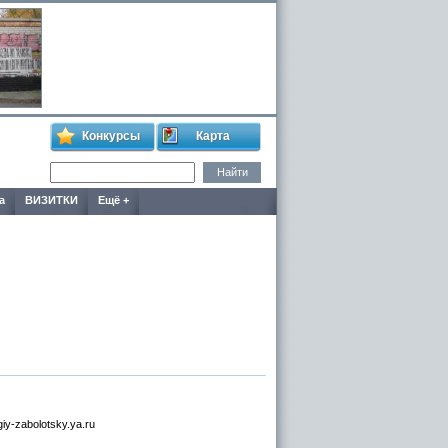
Конкурсы
Карта
а
ВИЗИТКИ
Ещё +
iy-zabolotsky.ya.ru