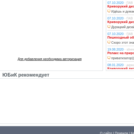
07.10.2020
-
ГАВ
Криворукий ди
Идёшь и думае
07.10.2020
-
ГАВ
Криворукий ди
Дурацкий дизай
07.10.2020
-
ГАВ
Пешеходный об
Скоро этот зна
19.08.2020
-
shev
Релакс на прир
приватизатор)
Для добавления необходима авторизация
08.01.2020
-
aqw
Криворукий ди
Народ решили 
ЮБиК рекомендует
06.01.2020
-
Джи
Криворукий ди
Фонарь на фона
устраивали?!
29.10.2018
-
lexf
Забава
Пластиковый Ар
Поливинилхлорида
25.10.2018
-
l_yu
Клубочек на ли
По предпросмот
О сайте
|
Правила
|
К