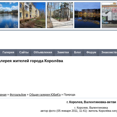
Галерея
Сайты
Объявления
Заметки
Блог
Форум
Знакомств
алерея жителей города Королёва
авная
»
Фотоальбом
»
Общая галерея ЮБиК'a
» Природа
г. Королев, Валентиновка-ветви
г. Королев, Валентиновка
автор фото (05 января 2011, 11:41): житель Королёва serg