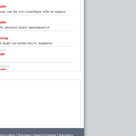
зайн
шь, как бы этот шлагбаум тебя не накрыл
зайн
н, реально будто заваливается
ъезд
к будет на своём месте, видимо))
irev
оде
)
aaqwa
зайн
удивить...
н
зайн
ре... И чем старые классические не
inn
го на резиновой подложке.....только бы не из
 делали....
стве
ру фото показалось, что это гриб в листьях
арта сайта
|
Реклама
|
Книга отзывов
|
Контакты