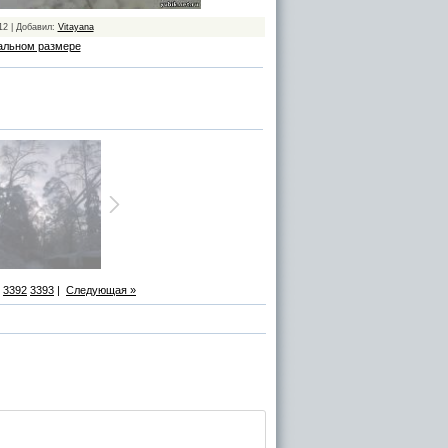
12 | Добавил:
Vitayana
альном размере
3392
3393
|
Следующая »