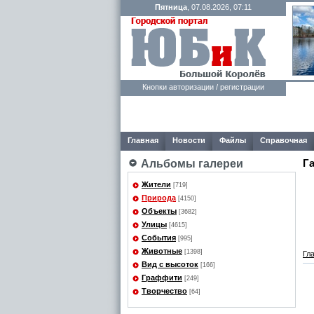
Пятница
, 07.08.2026, 07:11
Кнопки авторизации / регистрации
Главная
Новости
Файлы
Справочная
Г
Альбомы галереи
Жители
[719]
Природа
[4150]
Объекты
[3682]
Улицы
[4615]
События
[995]
Животные
[1398]
Гл
Вид с высоток
[166]
Граффити
[249]
Творчество
[64]