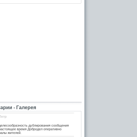
рии - Галерея
Петр
елесообразность дублирования сообщения
 настоящее время Добродел оперативно
налы жителей.