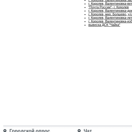
г. Королев, Валентиновка-ве
"Почта России"- г. Королев
г. Королев, Валентиновка-до
г. Королев, мкр. Болшево, ул
г. Королев, Валентиновка-ле
г. Королев, Валентиновка-из
вывеска ДСК "Чайка"
Городской опрос
Чат