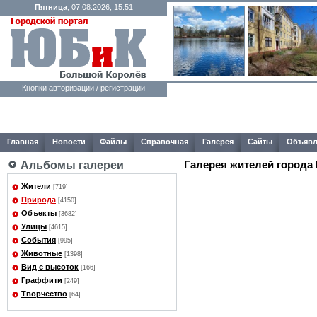
Пятница
, 07.08.2026, 15:51
Кнопки авторизации / регистрации
Главная
Новости
Файлы
Справочная
Галерея
Сайты
Объявл
Галерея жителей города
Альбомы галереи
Жители
[719]
Природа
[4150]
Объекты
[3682]
Улицы
[4615]
События
[995]
Животные
[1398]
Вид с высоток
[166]
Граффити
[249]
Творчество
[64]