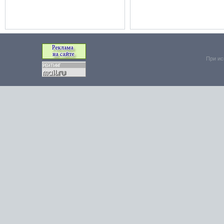
При ис