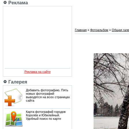
Реклама
Главная
»
Фотоальбом
»
Общая гале
Реклама на сайте
Галерея
Добавить фотографию. Пять
новых фотографий
выводятся на всех страницах
сайта
Карта фотографий городов
Королёв и Юбилейный.
Удобный поиск по карте