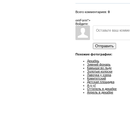
Всего комментариев:
0
omForm">
Войдите:
Отправить
Похожие фотографии:
Декабрь
Зимний фонарь
Камыши во льду
Золотые колоски
Лавочка у озера
Комитетский
Детская площадка
А-у-у!
Оттепель в декабре
Апрель в декабре