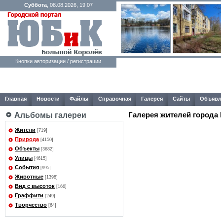
Суббота
, 08.08.2026, 19:07
Кнопки авторизации / регистрации
Главная
Новости
Файлы
Справочная
Галерея
Сайты
Объявл
Галерея жителей города
Альбомы галереи
Жители
[719]
Природа
[4150]
Объекты
[3682]
Улицы
[4615]
События
[995]
Животные
[1398]
Вид с высоток
[166]
Граффити
[249]
Творчество
[64]