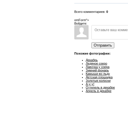
Всего комментариев:
0
omForm">
Войдите:
Отправить
Похожие фотографии:
Декабрь
Ледяное озеро
Лавочка у озера
Зимний фонарь
Камыши во льду
Детская площадка
Золотые колоски
А-у-у!
Оттепель в декабре
Апрель в декабре