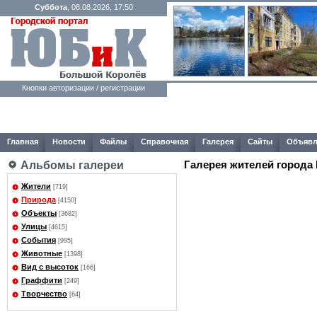
Суббота
, 08.08.2026, 17:50
Кнопки авторизации / регистрации
Главная
Новости
Файлы
Справочная
Галерея
Сайты
Объявл
Галерея жителей города
Альбомы галереи
Жители
[719]
Природа
[4150]
Объекты
[3682]
Улицы
[4615]
События
[995]
Животные
[1398]
Вид с высоток
[166]
Граффити
[249]
Творчество
[64]