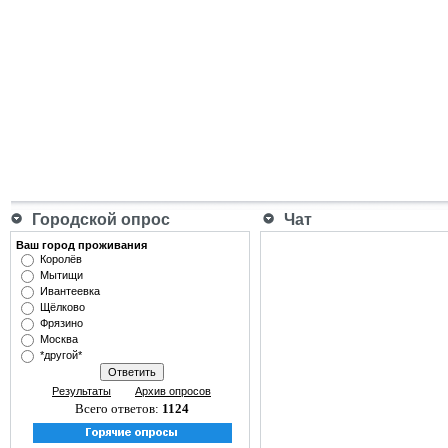
Городской опрос
Чат
Ваш город проживания
Королёв
Мытищи
Ивантеевка
Щёлково
Фрязино
Москва
*другой*
Результаты
Архив опросов
Всего ответов:
1124