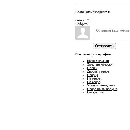
Всего комментариев:
0
omForm">
Войдите:
Отправить
Похожие фотографии:
Шумел камыш
Золотые колоски
Осень
Дворик у озера
Озерцо
На озере
На озере
Утиный тинейджер
Озеро на закате дня
Пеструшка