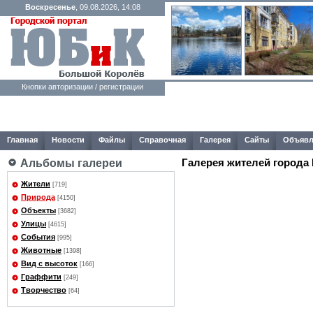
Воскресенье
, 09.08.2026, 14:08
Кнопки авторизации / регистрации
Главная
Новости
Файлы
Справочная
Галерея
Сайты
Объявл
Галерея жителей города
Альбомы галереи
Жители
[719]
Природа
[4150]
Объекты
[3682]
Улицы
[4615]
События
[995]
Животные
[1398]
Вид с высоток
[166]
Граффити
[249]
Творчество
[64]