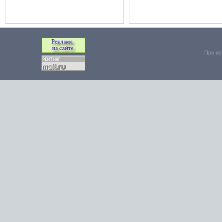
При ис