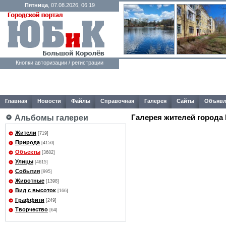
Пятница
, 07.08.2026, 06:19
Кнопки авторизации / регистрации
Главная
Новости
Файлы
Справочная
Галерея
Сайты
Объявл
Галерея жителей города
Альбомы галереи
Жители
[719]
Природа
[4150]
Объекты
[3682]
Улицы
[4615]
События
[995]
Животные
[1398]
Вид с высоток
[166]
Граффити
[249]
Творчество
[64]