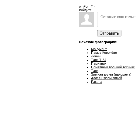
omForm">
Войдите:
Отправить
Похожие фотографии:
Монумент
Парк в Королёве
Ленин
Танк Т-34
Памятник
Памятники военной технике
Танк
Зимняя аллея (панорама)
Аллея Славы зимой
Ракета