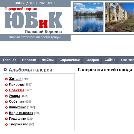
Пятница
, 07.08.2026, 09:05
Кнопки авторизации / регистрации
Главная
Новости
Файлы
Справочная
Галерея
Сайты
Объявл
Галерея жителей города
Альбомы галереи
Жители
[719]
Природа
[4150]
Объекты
[3682]
Улицы
[4615]
События
[995]
Животные
[1398]
Вид с высоток
[166]
Граффити
[249]
Творчество
[64]