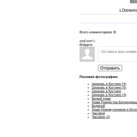
« Предыду
Всего комментариев:
0
omForm">
Войдите:
Отправить
Похожие фотографии:
Церковь в Костино (4)
Церковь в Костино (5)
Церковь в Костино
Церковь в Костино (3)
Белый храм
Храм Рождества Богородиц
Водяной
Храм Новомучеников и Испо
Часовня
Часовня (2)