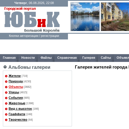
Четверг
, 06.08.2026, 22:08
Кнопки авторизации / регистрации
Главная
Новости
Файлы
Справочная
Галерея
Сайты
Объявл
Галерея жителей города
Альбомы галереи
Жители
[719]
Природа
[4150]
Объекты
[3682]
Улицы
[4615]
События
[995]
Животные
[1398]
Вид с высоток
[166]
Граффити
[249]
Творчество
[64]