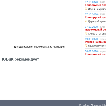
07.10.2020
-
ГАВ
Криворукий ди
Идёшь и думае
07.10.2020
-
ГАВ
Криворукий ди
Дурацкий дизай
07.10.2020
-
ГАВ
Пешеходный об
Скоро этот зна
19.08.2020
-
shev
Релакс на прир
приватизатор)
Для добавления необходима авторизация
08.01.2020
-
aqw
Криворукий ди
Народ решили 
ЮБиК рекомендует
06.01.2020
-
Джи
Криворукий ди
Фонарь на фона
устраивали?!
29.10.2018
-
lexf
Забава
Пластиковый Ар
Поливинилхлорида
25.10.2018
-
l_yu
Клубочек на ли
По предпросмот
О сайте
|
Правила
|
К