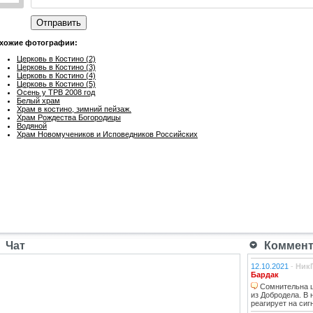
Отправить
хожие фотографии:
Церковь в Костино (2)
Церковь в Костино (3)
Церковь в Костино (4)
Церковь в Костино (5)
Осень у ТРВ 2008 год
Белый храм
Храм в костино, зимний пейзаж.
Храм Рождества Богородицы
Водяной
Храм Новомучеников и Исповедников Российских
Чат
Коммента
12.10.2021
-
Ник
Бардак
Сомнительна ц
из Добродела. В
реагирует на сиг