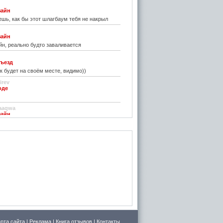
зайн
шь, как бы этот шлагбаум тебя не накрыл
зайн
н, реально будто заваливается
ъезд
к будет на своём месте, видимо))
irev
оде
)
aaqwa
зайн
удивить...
н
зайн
ре... И чем старые классические не
inn
го на резиновой подложке.....только бы не из
 делали....
стве
ру фото показалось, что это гриб в листьях
арта сайта
|
Реклама
|
Книга отзывов
|
Контакты