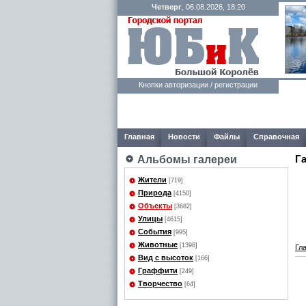
Четверг
, 06.08.2026, 18:20
Кнопки авторизации / регистрации
Главная
Новости
Файлы
Справочная
Г
Альбомы галереи
Жители
[719]
Природа
[4150]
Объекты
[3682]
Улицы
[4615]
События
[995]
Животные
[1398]
Гл
Вид с высоток
[166]
Граффити
[249]
Творчество
[64]