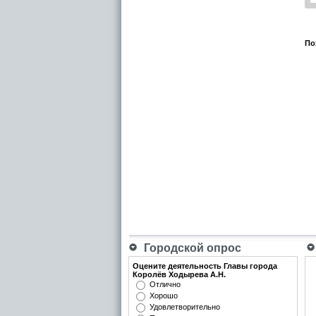
По
Городской опрос
Оцените деятельность Главы города
Королёв Ходырева А.Н.
Отлично
Хорошо
Удовлетворительно