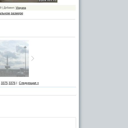
09 | Добавил:
Vitayana
альном размере
3375
3376
|
Следующая »