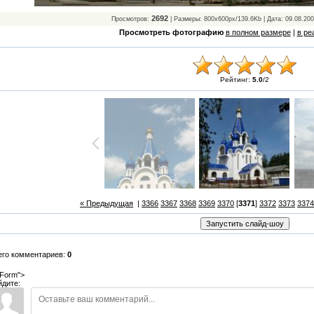
2692
Просмотров:
| Размеры: 800x600px/139.6Kb | Дата: 09.08.20
Просмотреть фотографию
в полном размере
|
в ре
Рейтинг:
5.0
/
2
« Предыдущая
|
3366
3367
3368
3369
3370
[
3371
]
3372
3373
3374
его комментариев:
0
Form">
йдите: