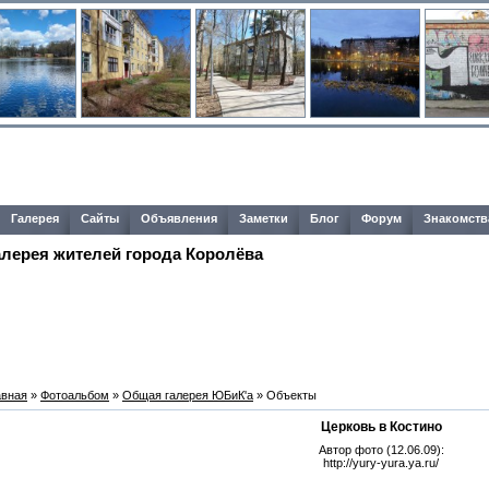
Галерея
Сайты
Объявления
Заметки
Блог
Форум
Знакомств
алерея жителей города Королёва
авная
»
Фотоальбом
»
Общая галерея ЮБиК'a
» Объекты
Церковь в Костино
Автор фото (12.06.09):
http://yury-yura.ya.ru/