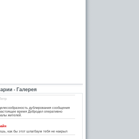
рии - Галерея
Петр
елесообразность дублирования сообщения
 настоящее время Добродел оперативно
налы жителей.
зайн
шь, как бы этот шлагбаум тебя не накрыл