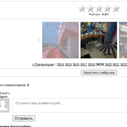
Рейтинг:
0.0
/
0
« Предыдущая
|
3614
3615
3616
3617
3618
[
3619
]
3620
3621
3622
его комментариев:
0
Form">
йдите:
Отправить
хожие фотографии: