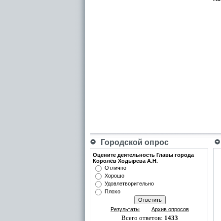
Городской опрос
Оцените деятельность Главы города
Королёв Ходырева А.Н.
Отлично
Хорошо
Удовлетворительно
Плохо
Результаты
Архив опросов
Всего ответов:
1433