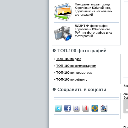
Панорамы видов города
Королёва и Юбилейного,
сделанные из нескольких
фотографий
ВИЗИТКИ фотографов
Королёва и Юбилейного.
Рейтинг фотографов и их
фотографий
ТОП-100 фотографий
»
ТОП-100
по дате
»
ТОП-100
по комментариям
»
ТОП-100
по просмотрам
»
ТОП-100
по рейтингу
Вс
Сохранить в соцсети
om
Во
По