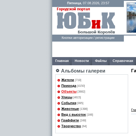
Пятница
, 07.08.2026, 23:57
Кнопки авторизации / регистрации
Главная
Новости
Файлы
Справочная
Г
Альбомы галереи
Жители
[719]
Природа
[4150]
Объекты
[3682]
Улицы
[4615]
События
[995]
Животные
[1398]
Гл
Вид с высоток
[166]
Граффити
[249]
Творчество
[64]