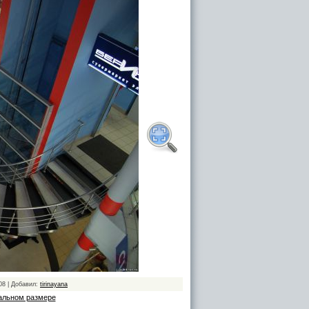
08 | Добавил:
tirinayana
альном размере