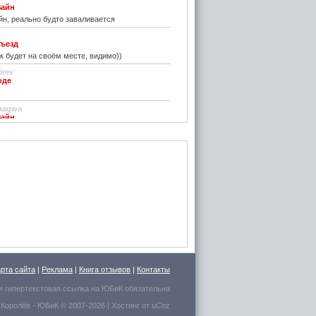
зайн
н, реально будто заваливается
ъезд
к будет на своём месте, видимо))
irev
оде
)
aaqwa
зайн
удивить...
н
зайн
ре... И чем старые классические не
inn
го на резиновой подложке.....только бы не из
 делали....
стве
ру фото показалось, что это гриб в листьях
арта сайта
|
Реклама
|
Книга отзывов
|
Контакты
есто для сна выбрал.
я гипертекстовая ссылка на
ЮБиК
обязательна
 Королёв
- ЮБиК © 2007-2026 |
Хостинг от
uCoz