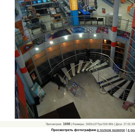
1698
Просмотров:
| Размеры: 1920x1277px/316.6Kb | Дата: 27.02.20
Просмотреть фотографию
в полном размере
|
в ре