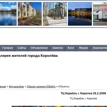
Галерея
Сайты
Объявления
Заметки
Блог
Форум
Знакомств
алерея жителей города Королёва
авная
»
Фотоальбом
»
Общая галерея ЮБиК'a
» Объекты
ТЦ Корабль г. Королев 26.2.2008
ТЦ Корабль г. Королев