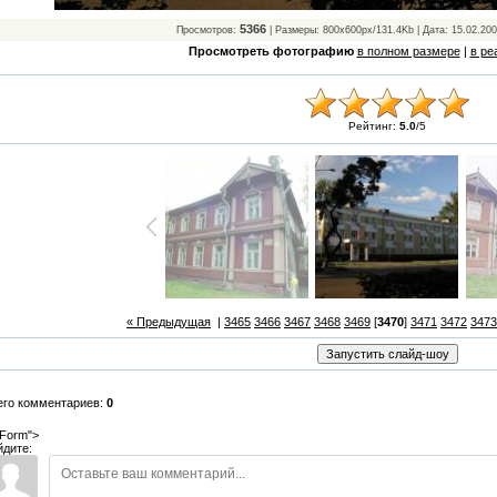
5366
Просмотров:
| Размеры: 800x600px/131.4Kb | Дата: 15.02.20
Просмотреть фотографию
в полном размере
|
в ре
Рейтинг:
5.0
/
5
« Предыдущая
|
3465
3466
3467
3468
3469
[
3470
]
3471
3472
3473
его комментариев:
0
Form">
йдите: