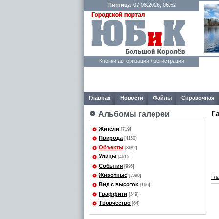
Пятница
, 07.08.2026, 06:52
Кнопки авторизации / регистрации
Главная
Новости
Файлы
Справочная
Г
Альбомы галереи
Жители
[719]
Природа
[4150]
Объекты
[3682]
Улицы
[4615]
События
[995]
Животные
[1398]
Гл
Вид с высоток
[166]
Граффити
[249]
Творчество
[64]