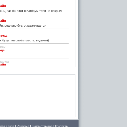
зайн
шь, как бы этот шлагбаум тебя не накрыл
зайн
н, реально будто заваливается
ъезд
к будет на своём месте, видимо))
irev
оде
)
aaqwa
зайн
удивить...
н
зайн
ре... И чем старые классические не
inn
го на резиновой подложке.....только бы не из
 делали....
стве
ру фото показалось, что это гриб в листьях
арта сайта
|
Реклама
|
Книга отзывов
|
Контакты