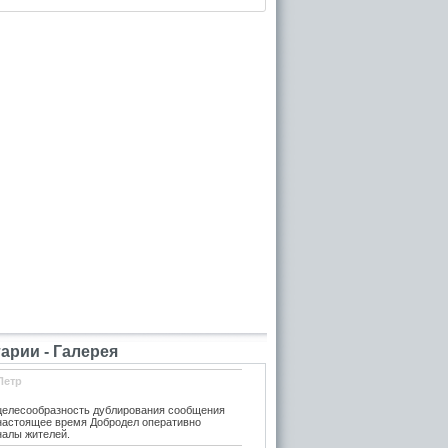
рии - Галерея
Петр
елесообразность дублирования сообщения
 настоящее время Добродел оперативно
налы жителей.