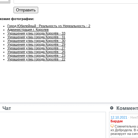
Отправить
хожие фотографии:
Город Юбилейный : Реальность vs Нереальность - 2
Администрация г. Королев
Украшения улиц города Королёв - 33
Украшения улиц города Королёв - 31
Украшения улиц города Королёв - 30
Украшения улиц города Королёв - 29
Украшения улиц города Королёв - 27
Украшения улиц города Королёв - 26
Украшения улиц города Королёв - 23
Украшения улиц города Королёв - 22
Чат
Коммента
12.10.2021
-
Ник
Бардак
Сомнительна ц
из Добродела. В
реагирует на сиг