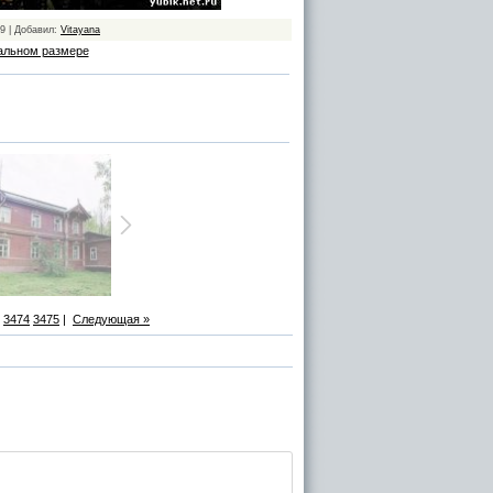
09 | Добавил:
Vitayana
альном размере
3474
3475
|
Следующая »