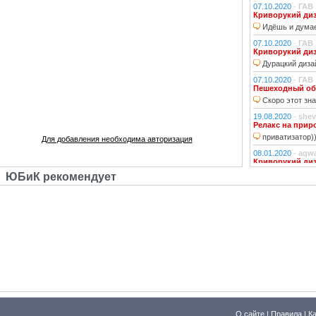
07.10.2020
-
ГАВ
Криворукий ди
Идёшь и думае
07.10.2020
-
ГАВ
Криворукий ди
Дурацкий дизай
07.10.2020
-
ГАВ
Пешеходный об
Скоро этот зна
19.08.2020
-
shev
Релакс на прир
приватизатор)
Для добавления необходима авторизация
08.01.2020
-
aqw
Криворукий ди
Народ решили 
ЮБиК рекомендует
06.01.2020
-
Джи
Криворукий ди
Фонарь на фона
устраивали?!
29.10.2018
-
lexf
Забава
Пластиковый Ар
Поливинилхлорида
25.10.2018
-
l_yu
Клубочек на ли
По предпросмот
О сайте
|
Правила
|
К