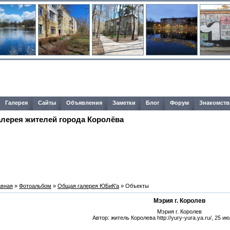
Галерея
Сайты
Объявления
Заметки
Блог
Форум
Знакомств
алерея жителей города Королёва
авная
»
Фотоальбом
»
Общая галерея ЮБиК'a
» Объекты
Мэрия г. Королев
Мэрия г. Королев
Автор: житель Королева http://yury-yura.ya.ru/, 25 ию