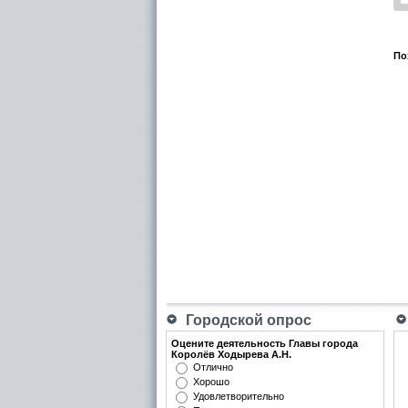
По
Городской опрос
Оцените деятельность Главы города
Королёв Ходырева А.Н.
Отлично
Хорошо
Удовлетворительно