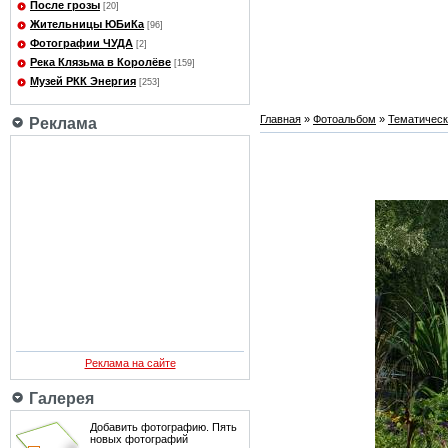
После грозы
[20]
Жительницы ЮБиКа
[96]
Фотографии ЧУДА
[2]
Река Клязьма в Королёве
[159]
Музей РКК Энергия
[253]
Главная
»
Фотоальбом
»
Тематичес
Реклама
Реклама на сайте
Галерея
Добавить фотографию. Пять
новых фотографий