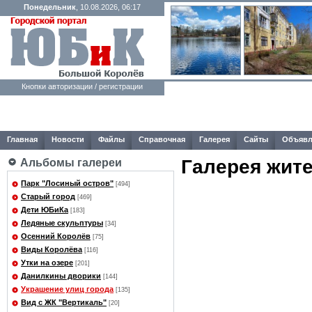
Понедельник
, 10.08.2026, 06:17
Кнопки авторизации / регистрации
Главная
Новости
Файлы
Справочная
Галерея
Сайты
Объявл
Галерея жит
Альбомы галереи
Парк "Лосиный остров"
[494]
Старый город
[469]
Дети ЮБиКа
[183]
Ледяные скульптуры
[34]
Осенний Королёв
[75]
Виды Королёва
[116]
Утки на озере
[201]
Данилкины дворики
[144]
Украшение улиц города
[135]
Вид с ЖК "Вертикаль"
[20]