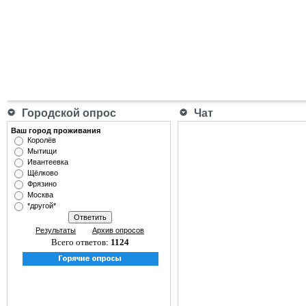
Городской опрос
Чат
Ваш город проживания
Королёв
Мытищи
Ивантеевка
Щёлково
Фрязино
Москва
*другой*
Результаты
Архив опросов
Всего ответов:
1124