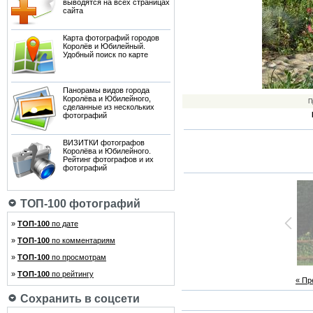
выводятся на всех страницах
сайта
Карта фотографий городов
Королёв и Юбилейный.
Удобный поиск по карте
Панорамы видов города
Королёва и Юбилейного,
П
сделанные из нескольких
фотографий
ВИЗИТКИ фотографов
Королёва и Юбилейного.
Рейтинг фотографов и их
фотографий
ТОП-100 фотографий
»
ТОП-100
по дате
»
ТОП-100
по комментариям
»
ТОП-100
по просмотрам
»
ТОП-100
по рейтингу
« П
Сохранить в соцсети