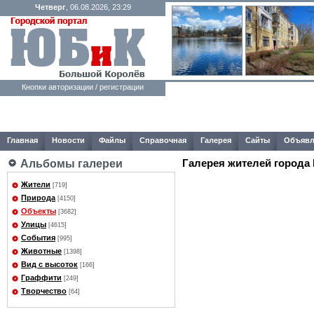
Четверг
, 06.08.2026, 23:29
Кнопки авторизации / регистрации
Главная
Новости
Файлы
Справочная
Галерея
Сайты
Объявл
Галерея жителей города
Альбомы галереи
Жители
[719]
Природа
[4150]
Объекты
[3682]
Улицы
[4615]
События
[995]
Животные
[1398]
Вид с высоток
[166]
Граффити
[249]
Творчество
[64]