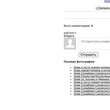
« Предыду
Всего комментариев:
0
omForm">
Войдите:
Отправить
Похожие фотографии:
Храм в честь новомученник
Храм новомучеников и испо
Храм Серафима Саровского
Храм Рождества Богородицы
Храм св. Косьмы и Дамиана
Храм в честь новомученник
Храм Серафима Саровского
Храм Серафима Саровского
Храм Серафима Саровского
Храм Серафима Саровского