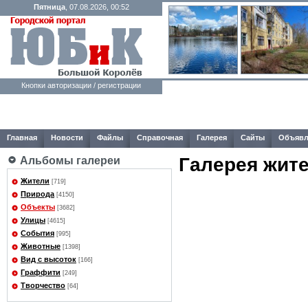
Пятница
, 07.08.2026, 00:52
Кнопки авторизации / регистрации
Главная
Новости
Файлы
Справочная
Галерея
Сайты
Объявл
Галерея жит
Альбомы галереи
Жители
[719]
Природа
[4150]
Объекты
[3682]
Улицы
[4615]
События
[995]
Животные
[1398]
Вид с высоток
[166]
Граффити
[249]
Творчество
[64]