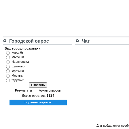
Городской опрос
Чат
Ваш город проживания
Королёв
Мытищи
Ивантеевка
Щёлково
Фрязино
Москва
*другой*
Результаты
Архив опросов
Всего ответов:
1124
Для добавления необ