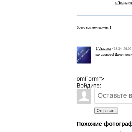
« Предыду
Всего комментариев:
1
1
Vitayana
• 18:34, 29.0
как здорово! Даже появ
omForm">
Войдите:
Отправить
Похожие фотогра