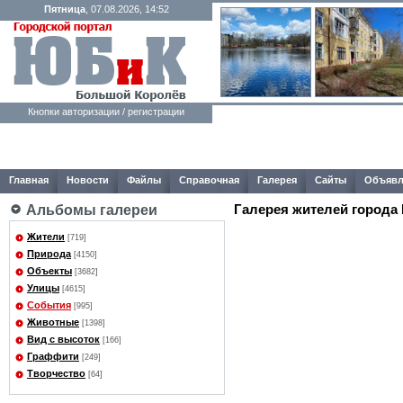
Пятница
, 07.08.2026, 14:52
Кнопки авторизации / регистрации
Главная
Новости
Файлы
Справочная
Галерея
Сайты
Объявл
Галерея жителей города
Альбомы галереи
Жители
[719]
Природа
[4150]
Объекты
[3682]
Улицы
[4615]
События
[995]
Животные
[1398]
Вид с высоток
[166]
Граффити
[249]
Творчество
[64]