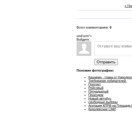
« П
Всего комментариев:
0
omForm">
Войдите:
Отправить
Похожие фотографии:
Каширин - глава от Народно
Требование избирателей.
Портрет
Рейсовый
Пятнадцатый
Проездом
Новый автобус
свободные выборы
Агитация КПРФ на Площади 
Королёвские СМИ