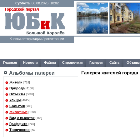
Суббота
, 08.08.2026, 10:02
Кнопки авторизации / регистрации
Главная
Новости
Файлы
Справочная
Галерея
Сайты
Объявл
Галерея жителей города
Альбомы галереи
Жители
[719]
Природа
[4150]
Объекты
[3682]
Улицы
[4615]
События
[995]
Животные
[1398]
Вид с высоток
[166]
Граффити
[249]
Творчество
[64]