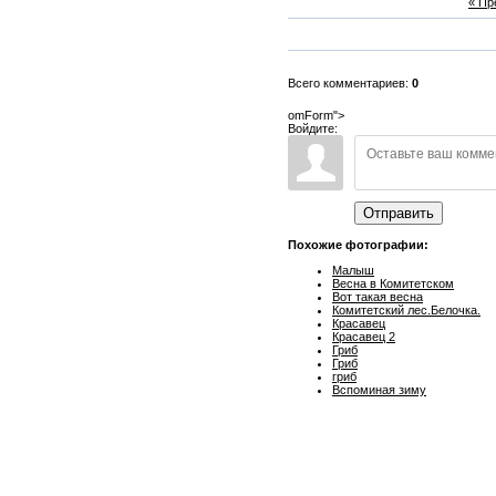
« П
Всего комментариев:
0
omForm">
Войдите:
Отправить
Похожие фотографии:
Малыш
Весна в Комитетском
Вот такая весна
Комитетский лес.Белочка.
Красавец
Красавец 2
Гриб
Гриб
гриб
Вспоминая зиму