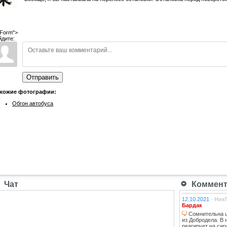
Form">
йдите:
Отправить
хожие фотографии:
Обгон автобуса
Чат
Коммента
12.10.2021
-
Ник
Бардак
Сомнительна ц
из Добродела. В
реагирует на сиг