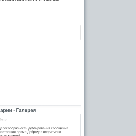
рии - Галерея
Петр
елесообразность дублирования сообщения
 настоящее время Добродел оперативно
налы жителей.