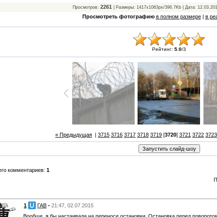
2261
Просмотров:
| Размеры: 1417x1063px/396.7Kb | Дата: 12.03.20
Просмотреть фотографию
в полном размере
|
в ре
Рейтинг:
5.0
/
3
« Предыдущая
|
3715
3716
3717
3718
3719
[
3720
]
3721
3722
3723
его комментариев:
1
П
1
ГАВ
• 21:47, 02.07.2015
Вообще, я бы настаивала на переносе остановки. Остановка перед поворотом