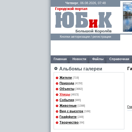
Четверг
, 06.08.2026, 07:48
Кнопки авторизации / регистрации
Главная
Новости
Файлы
Справочная
Г
Альбомы галереи
Жители
[719]
Природа
[4150]
Объекты
[3682]
Улицы
[4615]
События
[995]
Животные
[1398]
Гл
Вид с высоток
[166]
Граффити
[249]
Творчество
[64]