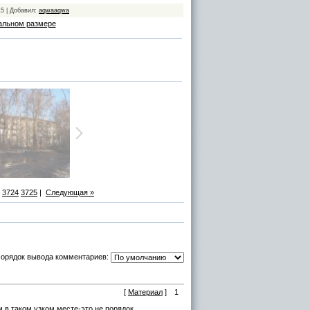
15 | Добавил:
aqwaaqwa
альном размере
3724
3725
|
Следующая »
орядок вывода комментариев:
[
Материал
]
1
 в таком узком месте-это не порядок