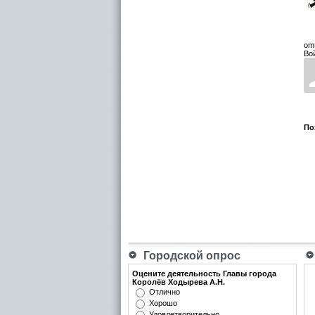
om
Во
По
Городской опрос
Оцените деятельность Главы города
Королёв Ходырева А.Н.
Отлично
Хорошо
Удовлетворительно