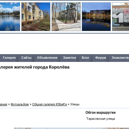
Галерея
Сайты
Объявления
Заметки
Блог
Форум
Знакомств
алерея жителей города Королёва
авная
»
Фотоальбом
»
Общая галерея ЮБиК'a
» Улицы
Обгон маршрутки
Тарасовская улица