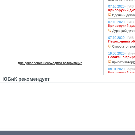
07.10.2020
-
ГАВ
Криворукий ди
Идёшь и думае
07.10.2020
-
ГАВ
Криворукий ди
Дурацкий дизай
07.10.2020
-
ГАВ
Пешеходный об
Скоро этот зна
19.08.2020
-
shev
Релакс на прир
приватизатор)
Для добавления необходима авторизация
08.01.2020
-
aqw
Криворукий ди
Народ решили 
ЮБиК рекомендует
06.01.2020
-
Джи
Криворукий ди
Фонарь на фона
устраивали?!
29.10.2018
-
lexf
Забава
Пластиковый Ар
Поливинилхлорида
25.10.2018
-
l_yu
Клубочек на ли
По предпросмот