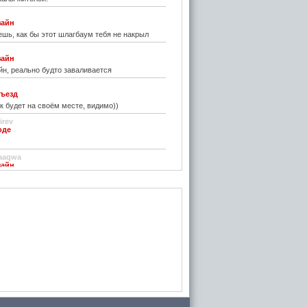
зайн
шь, как бы этот шлагбаум тебя не накрыл
зайн
н, реально будто заваливается
ъезд
к будет на своём месте, видимо))
irev
оде
)
aaqwa
зайн
удивить...
н
зайн
ре... И чем старые классические не
inn
го на резиновой подложке.....только бы не из
 делали....
стве
ру фото показалось, что это гриб в листьях