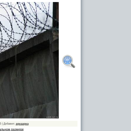
5 | Добавил:
aqwaaqwa
альном размере