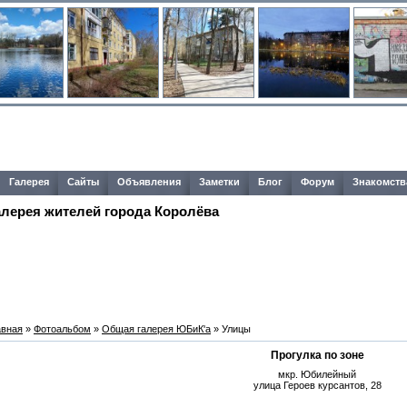
Галерея
Сайты
Объявления
Заметки
Блог
Форум
Знакомств
алерея жителей города Королёва
авная
»
Фотоальбом
»
Общая галерея ЮБиК'a
» Улицы
Прогулка по зоне
мкр. Юбилейный
улица Героев курсантов, 28