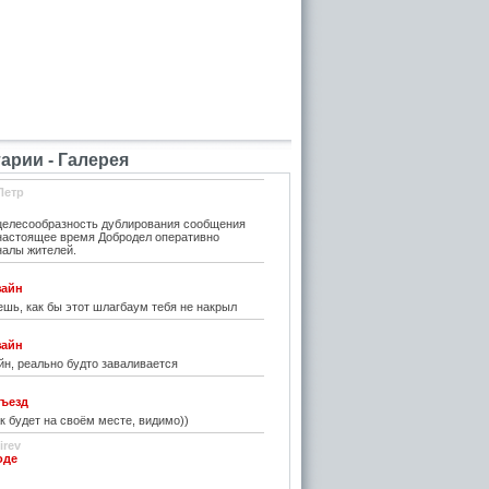
рии - Галерея
Петр
елесообразность дублирования сообщения
 настоящее время Добродел оперативно
налы жителей.
зайн
шь, как бы этот шлагбаум тебя не накрыл
зайн
н, реально будто заваливается
ъезд
к будет на своём месте, видимо))
irev
оде
)