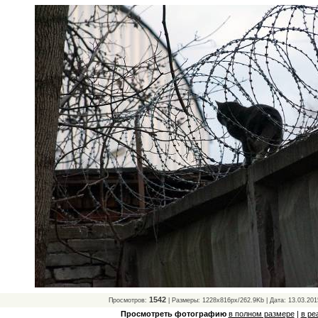
1542
Просмотров:
| Размеры: 1228x816px/262.9Kb | Дата: 13.03.201
Просмотреть фотографию
в полном размере
|
в ре