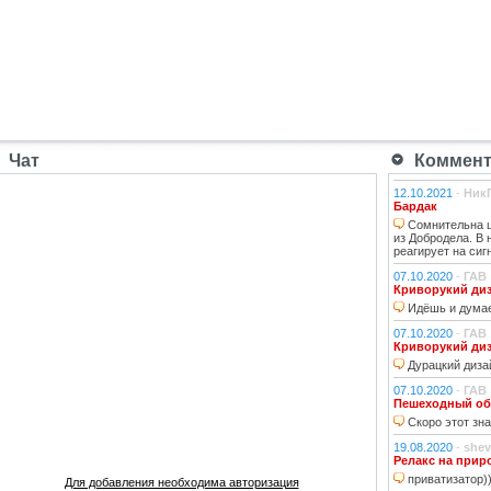
Чат
Коммента
12.10.2021
-
Ник
Бардак
Сомнительна ц
из Добродела. В
реагирует на сиг
07.10.2020
-
ГАВ
Криворукий ди
Идёшь и думае
07.10.2020
-
ГАВ
Криворукий ди
Дурацкий дизай
07.10.2020
-
ГАВ
Пешеходный об
Скоро этот зна
19.08.2020
-
shev
Релакс на прир
приватизатор)
Для добавления необходима авторизация