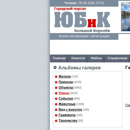
Четверг
, 06.08.2026, 07:51
Кнопки авторизации / регистрации
Главная
Новости
Файлы
Справочная
Г
Альбомы галереи
Жители
[719]
Природа
[4150]
Объекты
[3682]
Улицы
[4615]
События
[995]
Животные
[1398]
Гл
Вид с высоток
[166]
Граффити
[249]
Творчество
[64]