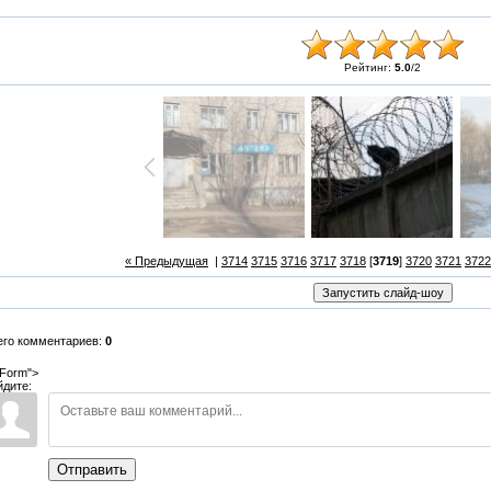
Рейтинг:
5.0
/
2
« Предыдущая
|
3714
3715
3716
3717
3718
[
3719
]
3720
3721
3722
его комментариев:
0
Form">
йдите:
Отправить