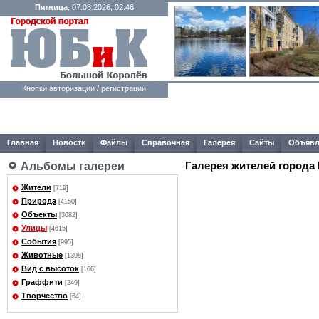
Пятница
, 07.08.2026, 02:46
Кнопки авторизации / регистрации
Главная
Новости
Файлы
Справочная
Галерея
Сайты
Объявл
Галерея жителей города
Альбомы галереи
Жители
[719]
Природа
[4150]
Объекты
[3682]
Улицы
[4615]
События
[995]
Животные
[1398]
Вид с высоток
[166]
Граффити
[249]
Творчество
[64]