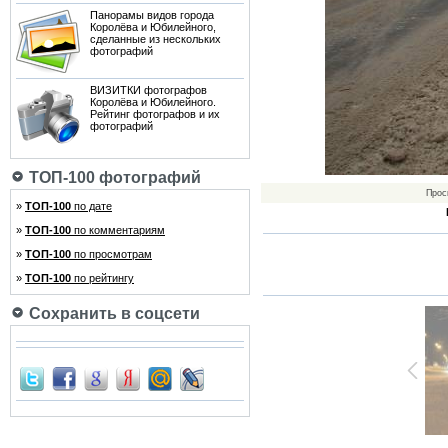
Панорамы видов города
Королёва и Юбилейного,
сделанные из нескольких
фотографий
ВИЗИТКИ фотографов
Королёва и Юбилейного.
Рейтинг фотографов и их
фотографий
ТОП-100 фотографий
Прос
»
ТОП-100
по дате
»
ТОП-100
по комментариям
»
ТОП-100
по просмотрам
»
ТОП-100
по рейтингу
Сохранить в соцсети