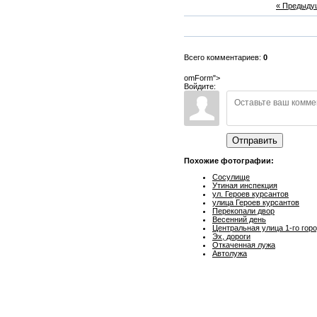
« Предыду
Всего комментариев:
0
omForm">
Войдите:
Отправить
Похожие фотографии:
Сосулище
Утиная инспекция
ул. Героев курсантов
улица Героев курсантов
Перекопали двор
Весенний день
Центральная улица 1-го гор
Эх, дороги
Откаченная лужа
Автолужа