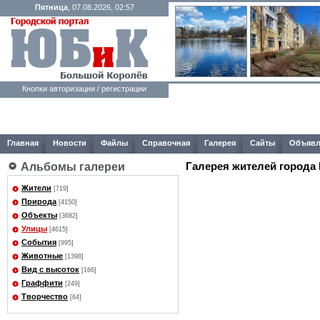
Пятница
, 07.08.2026, 02:57
Кнопки авторизации / регистрации
Главная
Новости
Файлы
Справочная
Галерея
Сайты
Объявл
Галерея жителей города
Альбомы галереи
Жители
[719]
Природа
[4150]
Объекты
[3682]
Улицы
[4615]
События
[995]
Животные
[1398]
Вид с высоток
[166]
Граффити
[249]
Творчество
[64]