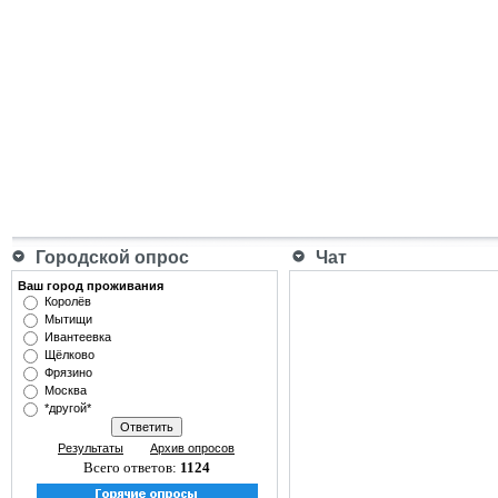
Городской опрос
Чат
Ваш город проживания
Королёв
Мытищи
Ивантеевка
Щёлково
Фрязино
Москва
*другой*
Результаты
Архив опросов
Всего ответов:
1124