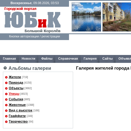
Воскресенье
, 09.08.2026, 03:53
Кнопки авторизации / регистрации
Главная
Новости
Файлы
Справочная
Галерея
Сайты
Объявл
Галерея жителей города
Альбомы галереи
Жители
[719]
Природа
[4150]
Объекты
[3682]
Улицы
[4615]
События
[995]
Животные
[1398]
Вид с высоток
[166]
Граффити
[249]
Творчество
[64]