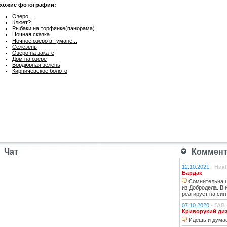
хожие фотографии:
Озеро...
Клюет?
Рыбаки на торфянке(панорама)
Ночная сказка
Ночное озеро в тумане...
Селезень
Озеро на закате
Дом на озере
Бордюрная зелень
Кирпичевское болото
Чат
Коммента
12.10.2021
-
Ник
Бардак
Сомнительна ц
из Добродела. В
реагирует на сиг
07.10.2020
-
ГАВ
Криворукий ди
Идёшь и думае