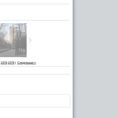
2378
2379
|
Следующая »