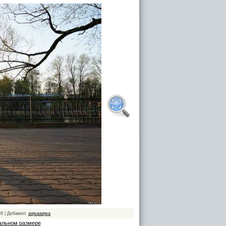
16 | Добавил:
aqwaaqwa
альном размере