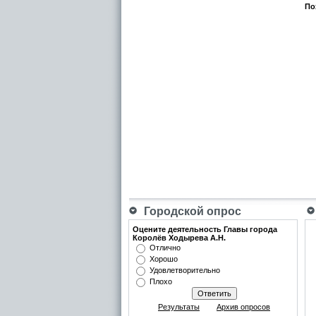
По
Городской опрос
Оцените деятельность Главы города
Королёв Ходырева А.Н.
Отлично
Хорошо
Удовлетворительно
Плохо
Результаты
Архив опросов