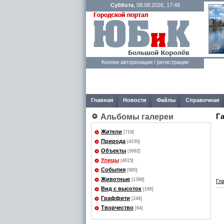
Суббота
, 08.08.2026, 17:49
Кнопки авторизации / регистрации
Главная
Новости
Файлы
Справочная
Г
Альбомы галереи
Жители
[719]
Природа
[4150]
Объекты
[3682]
Улицы
[4615]
События
[995]
Животные
[1398]
Гл
Вид с высоток
[166]
Граффити
[249]
Творчество
[64]