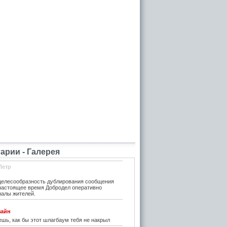
рии - Галерея
Петр
елесообразность дублирования сообщения
 настоящее время Добродел оперативно
налы жителей.
зайн
шь, как бы этот шлагбаум тебя не накрыл