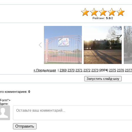
Рейтинг:
5.0
/
2
« Предыдущая
|
2369
2370
2371
2372
2373
[
2374
]
2375
2376
2377
его комментариев:
0
Form">
йдите:
Отправить