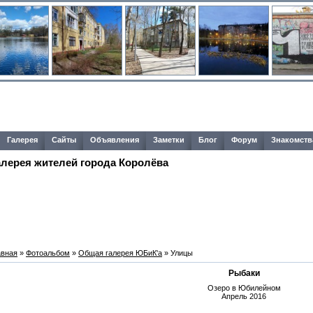
Галерея
Сайты
Объявления
Заметки
Блог
Форум
Знакомств
алерея жителей города Королёва
авная
»
Фотоальбом
»
Общая галерея ЮБиК'a
» Улицы
Рыбаки
Озеро в Юбилейном
Апрель 2016