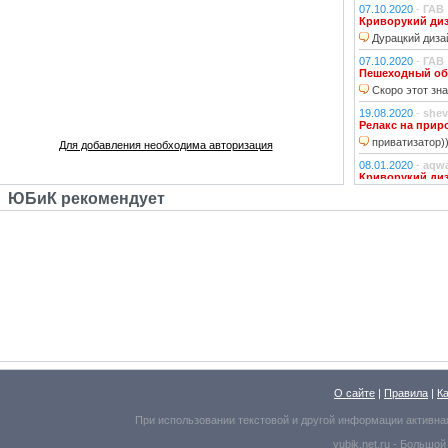
07.10.2020
-
ГАВ
Криворукий ди
Дурацкий дизай
07.10.2020
-
ГАВ
Пешеходный об
Скоро этот зна
19.08.2020
-
shev
Релакс на прир
приватизатор)
Для добавления необходима авторизация
08.01.2020
-
aqw
Криворукий ди
Народ решили 
ЮБиК рекомендует
06.01.2020
-
Джи
Криворукий ди
Фонарь на фона
устраивали?!
29.10.2018
-
lexf
Забава
Пластиковый Ар
Поливинилхлорида
25.10.2018
-
l_yu
Клубочек на ли
По предпросмот
О сайте
|
Правила
|
К
Надо же, какое м
При использовании текстовой и другой информации активна
25.10.2018
-
l_yu
yubik.net.ru -
Большой