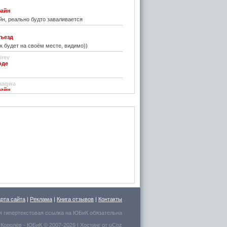
зайн
н, реально будто заваливается
ъезд
к будет на своём месте, видимо))
irev
оде
)
aaqwa
зайн
удивить...
н
зайн
ре... И чем старые классические не
inn
го на резиновой подложке.....только бы не из
 делали....
стве
ру фото показалось, что это гриб в листьях
арта сайта
|
Реклама
|
Книга отзывов
|
Контакты
есто для сна выбрал.
я гипертекстовая ссылка на
ЮБиК
обязательна
 Королёв
- ЮБиК © 2007-2026 |
Хостинг от
uCoz