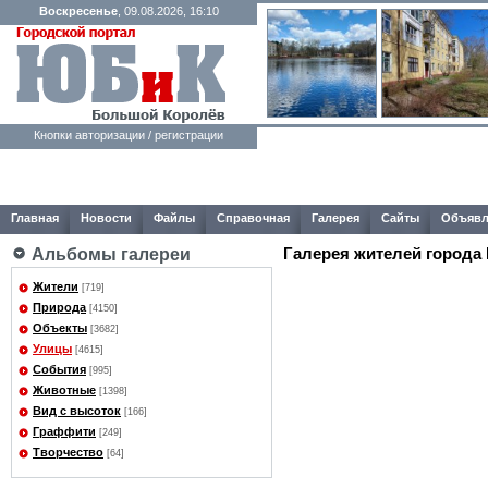
Воскресенье
, 09.08.2026, 16:10
Кнопки авторизации / регистрации
Главная
Новости
Файлы
Справочная
Галерея
Сайты
Объявл
Галерея жителей города
Альбомы галереи
Жители
[719]
Природа
[4150]
Объекты
[3682]
Улицы
[4615]
События
[995]
Животные
[1398]
Вид с высоток
[166]
Граффити
[249]
Творчество
[64]