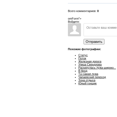
Всего комментариев:
0
omForm">
Войдите:
Отправить
Похожие фотографии:
Статус
Поток
Железная дорога
Улица Свердлова
Раскинулась лужа широко...
В брод
Та самая лужа
Чапаевский переход
Зона отдыха
Юный гонщик