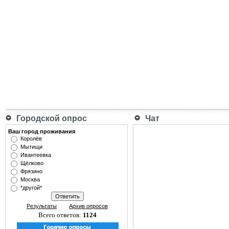
Городской опрос
Чат
Ваш город проживания
Королёв
Мытищи
Ивантеевка
Щёлково
Фрязино
Москва
*другой*
Результаты
Архив опросов
Всего ответов:
1124