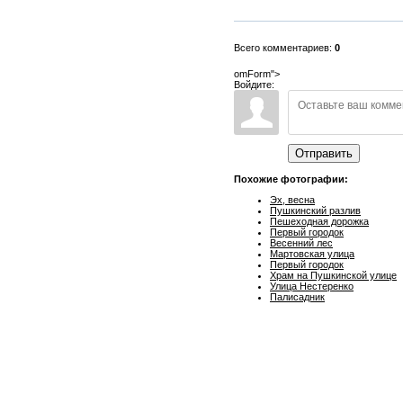
Всего комментариев:
0
omForm">
Войдите:
Отправить
Похожие фотографии:
Эх, весна
Пушкинский разлив
Пешеходная дорожка
Первый городок
Весенний лес
Мартовская улица
Первый городок
Храм на Пушкинской улице
Улица Нестеренко
Палисадник