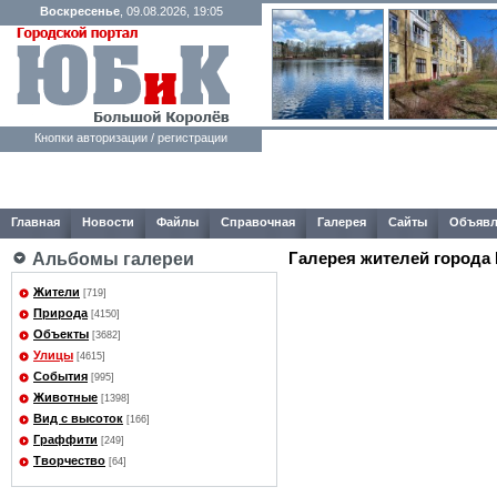
Воскресенье
, 09.08.2026, 19:05
Кнопки авторизации / регистрации
Главная
Новости
Файлы
Справочная
Галерея
Сайты
Объявл
Галерея жителей города
Альбомы галереи
Жители
[719]
Природа
[4150]
Объекты
[3682]
Улицы
[4615]
События
[995]
Животные
[1398]
Вид с высоток
[166]
Граффити
[249]
Творчество
[64]