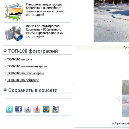
Панорамы видов города
Королёва и Юбилейного,
сделанные из нескольких
фотографий
ВИЗИТКИ фотографов
Королёва и Юбилейного.
Рейтинг фотографов и их
фотографий
Про
ТОП-100 фотографий
»
ТОП-100
по дате
»
ТОП-100
по комментариям
»
ТОП-100
по просмотрам
»
ТОП-100
по рейтингу
Сохранить в соцсети
« Предыду