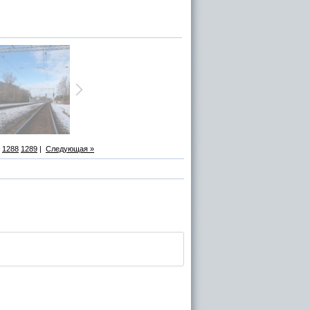
1288
1289
|
Следующая »