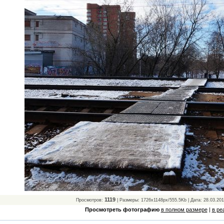
1119
Просмотров:
| Размеры: 1726x1148px/555.5Kb | Дата: 28.03.20
Просмотреть фотографию
в полном размере
|
в ре