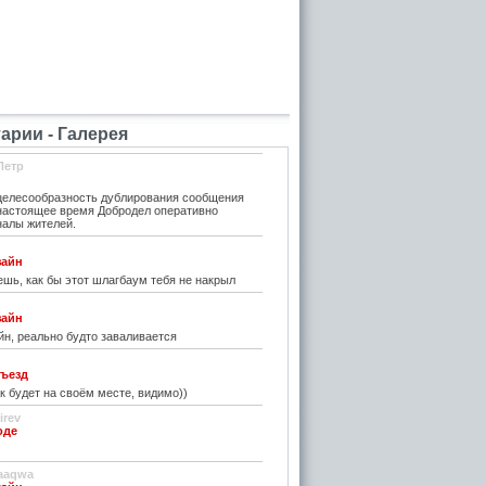
рии - Галерея
Петр
елесообразность дублирования сообщения
 настоящее время Добродел оперативно
налы жителей.
зайн
шь, как бы этот шлагбаум тебя не накрыл
зайн
н, реально будто заваливается
ъезд
к будет на своём месте, видимо))
irev
оде
)
aaqwa