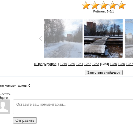
Рейтинг:
5.0
/
1
« Предыдущая
|
1279
1280
1281
1282
1283
[
1284
]
1285
1286
1287
его комментариев:
0
Form">
йдите:
Отправить