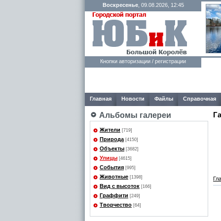
Воскресенье
, 09.08.2026, 12:45
Кнопки авторизации / регистрации
Главная
Новости
Файлы
Справочная
Г
Альбомы галереи
Жители
[719]
Природа
[4150]
Объекты
[3682]
Улицы
[4615]
События
[995]
Животные
[1398]
Гл
Вид с высоток
[166]
Граффити
[249]
Творчество
[64]