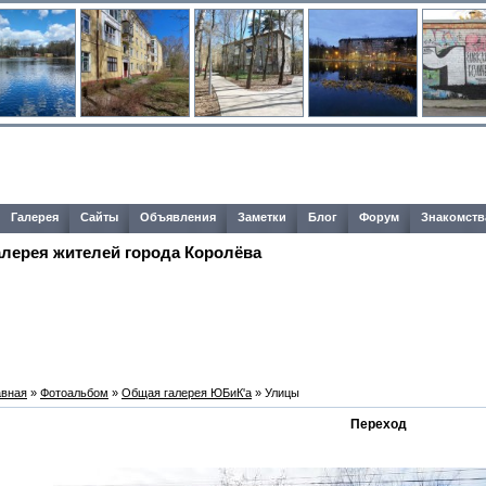
Галерея
Сайты
Объявления
Заметки
Блог
Форум
Знакомств
алерея жителей города Королёва
авная
»
Фотоальбом
»
Общая галерея ЮБиК'a
» Улицы
Переход