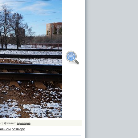
17 | Добавил:
aqwaaqwa
альном размере