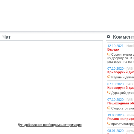
Чат
Коммента
12.10.2021
-
Ник
Бардак
Сомнительна ц
из Добродела. В
реагирует на сиг
07.10.2020
-
ГАВ
Криворукий ди
Идёшь и думае
07.10.2020
-
ГАВ
Криворукий ди
Дурацкий дизай
07.10.2020
-
ГАВ
Пешеходный об
Скоро этот зна
19.08.2020
-
shev
Релакс на прир
приватизатор)
Для добавления необходима авторизация
08.01.2020
-
aqw