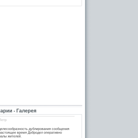
рии - Галерея
Петр
елесообразность дублирования сообщения
 настоящее время Добродел оперативно
налы жителей.