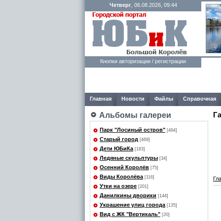
Четверг
, 06.08.2026, 09:44
Кнопки авторизации / регистрации
Главная
Новости
Файлы
Справочная
Г
Альбомы галереи
Парк "Лосиный остров"
[494]
Старый город
[469]
Дети ЮБиКа
[183]
Ледяные скульптуры
[34]
Осенний Королёв
[75]
Виды Королёва
[116]
Гл
Утки на озере
[201]
Данилкины дворики
[144]
Украшение улиц города
[135]
Вид с ЖК "Вертикаль"
[20]