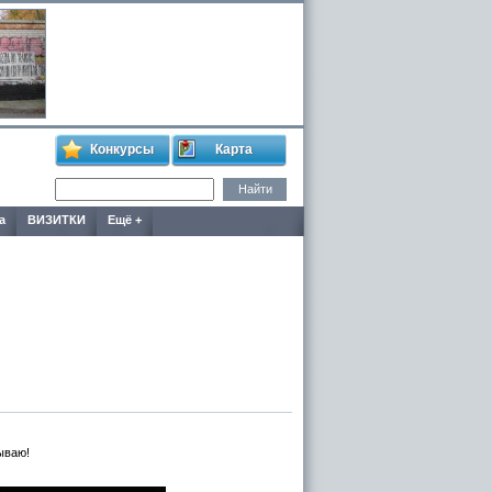
Конкурсы
Карта
а
ВИЗИТКИ
Ещё +
ываю!