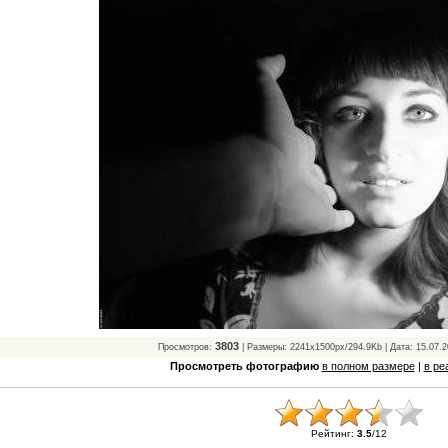
3803
Просмотров:
| Размеры: 2241x1500px/294.9Kb | Дата: 15.07.2
Просмотреть фотографию
в полном размере
|
в ре
Рейтинг:
3.5
/
12