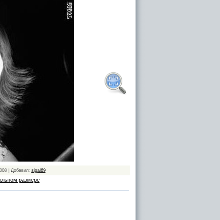
008 | Добавил:
sigal69
альном размере