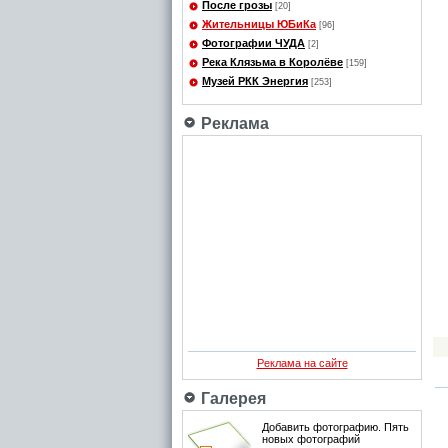
После грозы
[20]
Жительницы ЮБиКа
[96]
Фотографии ЧУДА
[2]
Река Клязьма в Королёве
[159]
Музей РКК Энергия
[253]
Реклама
Реклама на сайте
Галерея
Добавить фотографию. Пять
новых фотографий