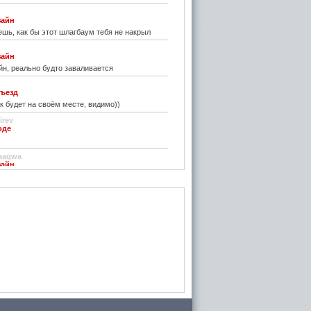
зайн
шь, как бы этот шлагбаум тебя не накрыл
зайн
н, реально будто заваливается
ъезд
к будет на своём месте, видимо))
irev
оде
)
aaqwa
зайн
удивить...
н
зайн
ре... И чем старые классические не
inn
го на резиновой подложке.....только бы не из
 делали....
стве
ру фото показалось, что это гриб в листьях