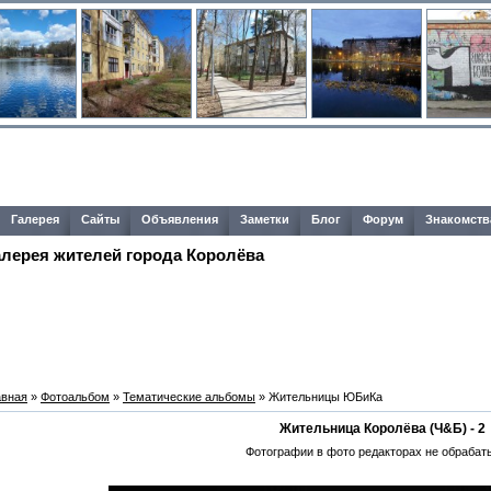
Галерея
Сайты
Объявления
Заметки
Блог
Форум
Знакомств
алерея жителей города Королёва
авная
»
Фотоальбом
»
Тематические альбомы
» Жительницы ЮБиКа
Жительница Королёва (Ч&Б) - 2
Фотографии в фото редакторах не обрабат