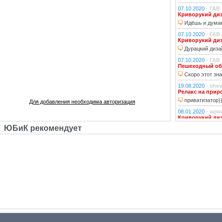
07.10.2020
-
ГАВ
Криворукий ди
Идёшь и думае
07.10.2020
-
ГАВ
Криворукий ди
Дурацкий дизай
07.10.2020
-
ГАВ
Пешеходный об
Скоро этот зна
19.08.2020
-
shev
Релакс на прир
приватизатор)
Для добавления необходима авторизация
08.01.2020
-
aqw
Криворукий ди
Народ решили 
ЮБиК рекомендует
06.01.2020
-
Джи
Криворукий ди
Фонарь на фона
устраивали?!
29.10.2018
-
lexf
Забава
Пластиковый Ар
Поливинилхлорида
25.10.2018
-
l_yu
Клубочек на ли
По предпросмот