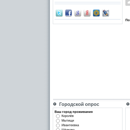
По
Городской опрос
Ваш город проживания
Королёв
Мытищи
Ивантеевка
Щёлково