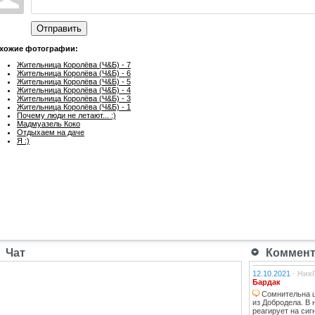
Отправить
хожие фотографии:
Жительница Королёва (Ч&Б) - 7
Жительница Королёва (Ч&Б) - 6
Жительница Королёва (Ч&Б) - 5
Жительница Королёва (Ч&Б) - 4
Жительница Королёва (Ч&Б) - 3
Жительница Королёва (Ч&Б) - 1
Почему люди не летают... :)
Мадмуазель Коко
Отдыхаем на даче
Я :)
Чат
Коммента
12.10.2021
-
Ник
Бардак
Сомнительна ц
из Добродела. В
реагирует на сиг