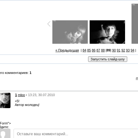
« Предыдущая
|
84
85
86
87
88
[
89
]
90
91
92
93
94
|
его комментариев:
1
П
1
mloo
• 13:23, 30.07.2010
+5!
Автор молодец!
Form">
йдите: