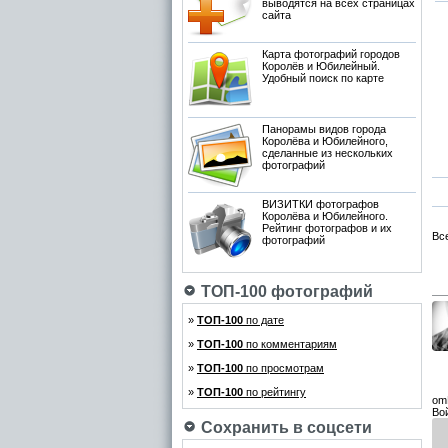
выводятся на всех страницах
сайта
Карта фотографий городов
Королёв и Юбилейный.
Удобный поиск по карте
Панорамы видов города
Королёва и Юбилейного,
сделанные из нескольких
фотографий
ВИЗИТКИ фотографов
Королёва и Юбилейного.
Рейтинг фотографов и их
Вс
фотографий
ТОП-100 фотографий
»
ТОП-100
по дате
»
ТОП-100
по комментариям
»
ТОП-100
по просмотрам
»
ТОП-100
по рейтингу
om
Во
Сохранить в соцсети