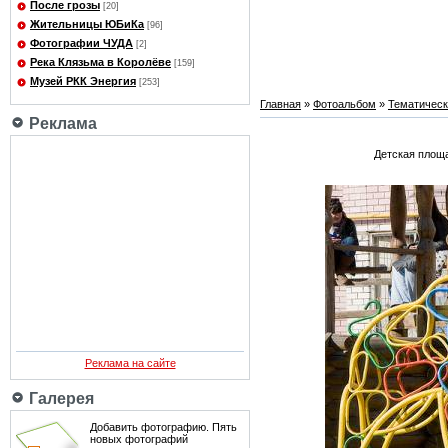
После грозы
[20]
Жительницы ЮБиКа
[96]
Фотографии ЧУДА
[2]
Река Клязьма в Королёве
[159]
Музей РКК Энергия
[253]
Главная
»
Фотоальбом
»
Тематичес
Реклама
Детская площа
Реклама на сайте
Галерея
Добавить фотографию. Пять
новых фотографий