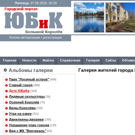
Пятница
, 07.08.2026, 20:39
Кнопки авторизации / регистрации
Главная
Новости
Файлы
Справочная
Галерея
Сайты
Объявл
Галерея жителей города
Альбомы галереи
Парк "Лосиный остров"
[494]
Старый город
[469]
Дети ЮБиКа
[183]
Ледяные скульптуры
[34]
Осенний Королёв
[75]
Виды Королёва
[116]
Утки на озере
[201]
Данилкины дворики
[144]
Украшение улиц города
[135]
Вид с ЖК "Вертикаль"
[20]