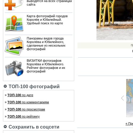
выводятся на всех страницах
сайта
Карта фотографий городов
Королёв и Юбилейный.
Удобный поиск по карте
Панорамы видов города
Королёва и Юбилейного,
сделанные из нескольких
П
фотографий
ВИЗИТКИ фотографов
Королёва и Юбилейного.
Рейтинг фотографов и их
фотографий
ТОП-100 фотографий
»
ТОП-100
по дате
»
ТОП-100
по комментариям
»
ТОП-100
по просмотрам
»
ТОП-100
по рейтингу
« П
Сохранить в соцсети