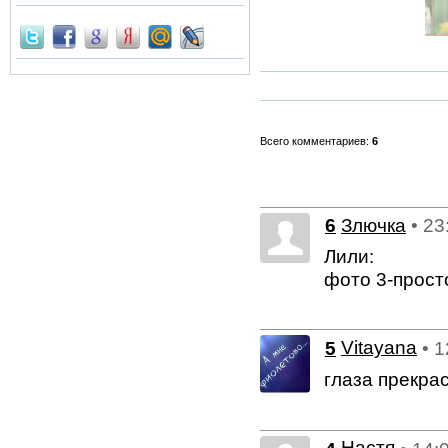
Всего комментариев:
6
6
Злючка
• 23
Лили:
фото 3-прост
5
Vitayana
• 
глаза прекр
Настя