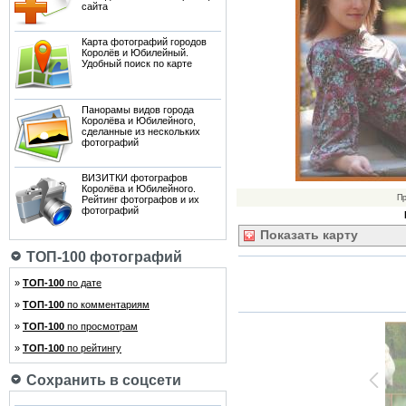
сайта
Карта фотографий городов
Королёв и Юбилейный.
Удобный поиск по карте
Панорамы видов города
Королёва и Юбилейного,
сделанные из нескольких
фотографий
ВИЗИТКИ фотографов
Королёва и Юбилейного.
П
Рейтинг фотографов и их
фотографий
Показать
карту
ТОП-100 фотографий
»
ТОП-100
по дате
»
ТОП-100
по комментариям
»
ТОП-100
по просмотрам
»
ТОП-100
по рейтингу
Сохранить в соцсети