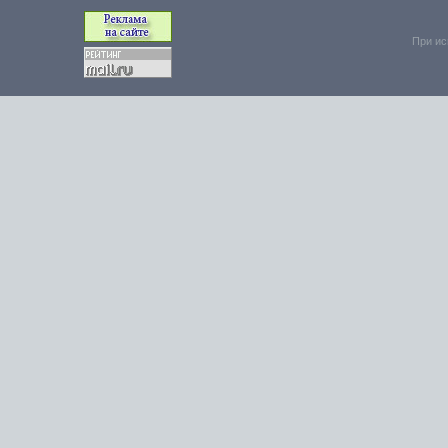
При ис