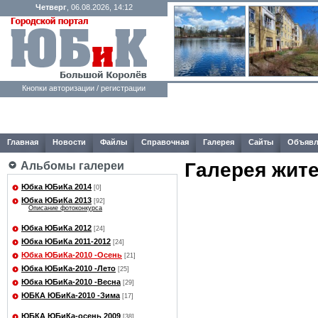
Четверг
, 06.08.2026, 14:12
Кнопки авторизации / регистрации
Главная
Новости
Файлы
Справочная
Галерея
Сайты
Объявл
Галерея жит
Альбомы галереи
Юбка ЮБиКа 2014
[0]
Юбка ЮБиКа 2013
[92]
Описание фотоконкурса
Юбка ЮБиКа 2012
[24]
Юбка ЮБиКа 2011-2012
[24]
Юбка ЮБиКа-2010 -Осень
[21]
Юбка ЮБиКа-2010 -Лето
[25]
Юбка ЮБиКа-2010 -Весна
[29]
ЮБКА ЮБиКа-2010 -Зима
[17]
ЮБКА ЮБиКа-осень 2009
[38]