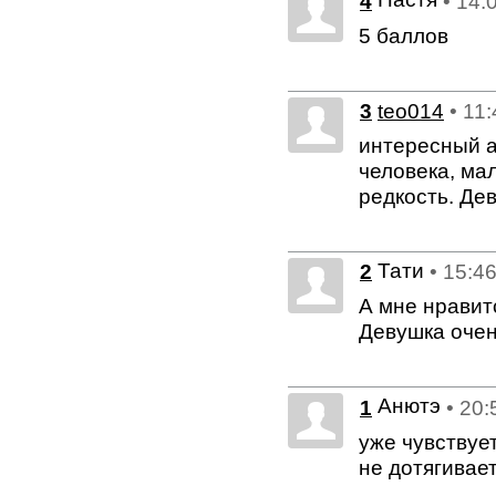
4
• 14:
5 баллов
3
teo014
• 11
интересный а
человека, мал
редкость. Де
Тати
2
• 15:4
А мне нравит
Девушка очень
Анютэ
1
• 20:
уже чувствуе
не дотягивает