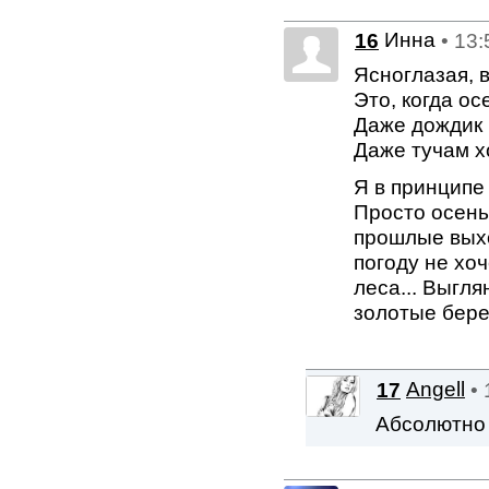
Инна
16
• 13
Ясноглазая, 
Это, когда о
Даже дождик 
Даже тучам х
Я в принципе
Просто осень
прошлые выхо
погоду не хоч
леса... Выгля
золотые бере
17
Angell
•
Абсолютно 