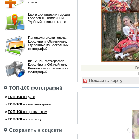
сайта
Карта фотографий городов
Королёв и Юбилейный.
Удобный поиск по карте
Панорамы видов города
Королёва и Юбилейного,
сделанные из нескольких
фотографий
ВИЗИТКИ фотографов
Королёва и Юбилейного.
Пр
Рейтинг фотографов и их
фотографий
Показать
карту
ТОП-100 фотографий
»
ТОП-100
по дате
»
ТОП-100
по комментариям
»
ТОП-100
по просмотрам
»
ТОП-100
по рейтингу
Сохранить в соцсети