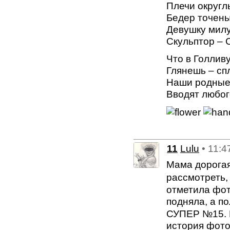
Плечи округлы
Бедер точены
Девушку милу
Скульптор – 
Что в Голлив
Глянешь – сп
Наши родные
Вводят любог
11
Lulu
• 11:4
Мама дорогая,
рассмотреть, 
отметила фот
подняла, а по
СУПЕР №15. М
история фото се