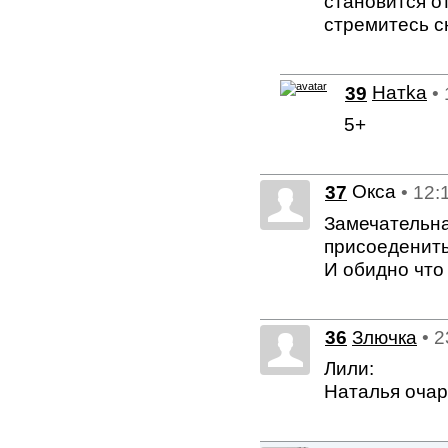
становится о
стремитесь с
39
Натkа
•
5+
Окса
37
• 12:
Замечательна
присоеденить
И обидно что
36
Злючка
• 
Лили:
Наталья очар