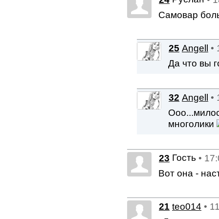
Самовар боль
25
Angell
•
Да что вы г
32
Angell
•
Ооо...милос
многолики
Гость
23
• 17
Вот она - на
21
teo014
• 1