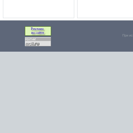
При ис