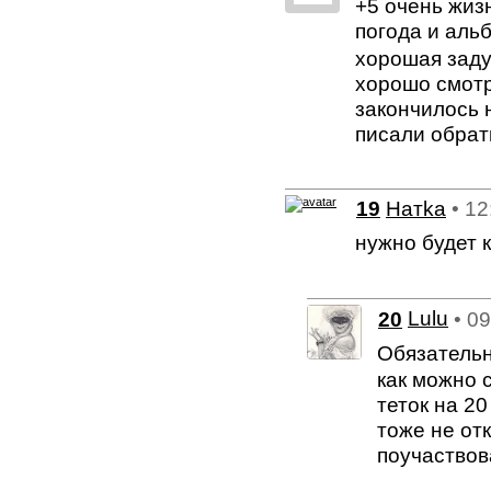
+5 очень жиз
погода и аль
хорошая заду
хорошо смотр
закончилось н
писали обрат
19
Натkа
• 12
нужно будет к
20
Lulu
• 0
Обязательно
как можно 
теток на 20
тоже не от
поучаствова