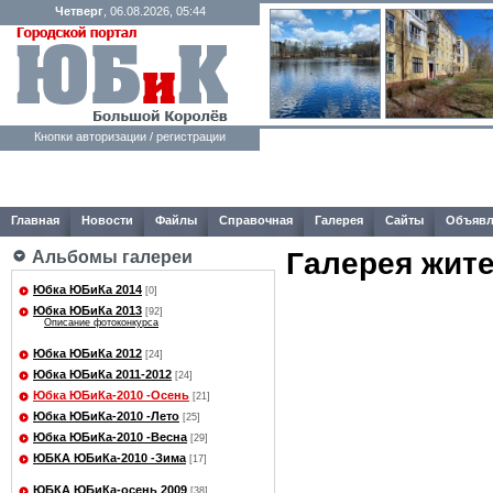
Четверг
, 06.08.2026, 05:44
Кнопки авторизации / регистрации
Главная
Новости
Файлы
Справочная
Галерея
Сайты
Объявл
Галерея жит
Альбомы галереи
Юбка ЮБиКа 2014
[0]
Юбка ЮБиКа 2013
[92]
Описание фотоконкурса
Юбка ЮБиКа 2012
[24]
Юбка ЮБиКа 2011-2012
[24]
Юбка ЮБиКа-2010 -Осень
[21]
Юбка ЮБиКа-2010 -Лето
[25]
Юбка ЮБиКа-2010 -Весна
[29]
ЮБКА ЮБиКа-2010 -Зима
[17]
ЮБКА ЮБиКа-осень 2009
[38]