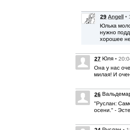
29
Angell
•
Юлька моло
нужно подд
хорошее не
Юля
27
• 20:
Она у нас оче
милая! И очен
Вальдема
26
"Руслан: Сам
осени." - Эсте
Руслан
24
• 