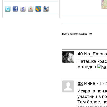
Всего комментариев:
40
40
No_Emoti
Наташка крас
молодец
Инна
38
• 17
Искра, а по-м
участниц в п
Тем более, п