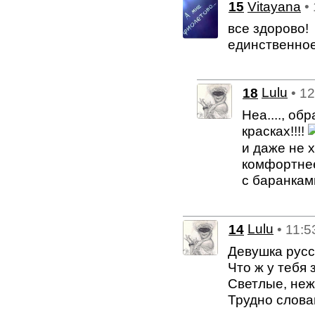
15
Vitayana
•
все здорово!
единственное 
18
Lulu
• 1
Неа...., об
красках!!!!
и даже не 
комфортнее
с баранкам
14
Lulu
• 11:5
Девушка русс
Что ж у тебя 
Светлые, неж
Трудно слова