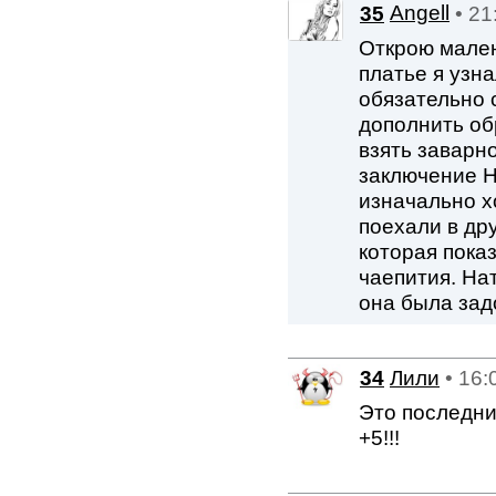
35
Angell
• 21
Открою мален
платье я узн
обязательно 
дополнить об
взять заварно
заключение Н
изначально х
поехали в дру
которая пока
чаепития. На
она была зад
34
Лили
• 16:
Это последни
+5!!!