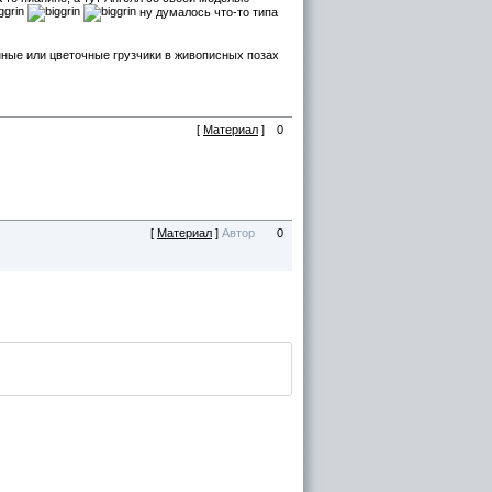
ну думалось что-то типа
нные или цветочные грузчики в живописных позах
[
Материал
]
0
[
Материал
]
Автор
0