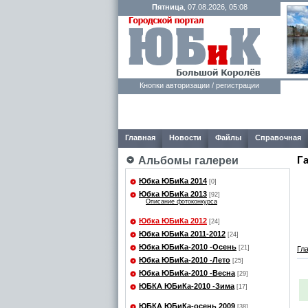
Пятница
, 07.08.2026, 05:08
Кнопки авторизации / регистрации
Главная
Новости
Файлы
Справочная
Г
Альбомы галереи
Юбка ЮБиКа 2014
[0]
Юбка ЮБиКа 2013
[92]
Описание фотоконкурса
Юбка ЮБиКа 2012
[24]
Юбка ЮБиКа 2011-2012
[24]
Юбка ЮБиКа-2010 -Осень
[21]
Гл
Юбка ЮБиКа-2010 -Лето
[25]
Юбка ЮБиКа-2010 -Весна
[29]
ЮБКА ЮБиКа-2010 -Зима
[17]
ЮБКА ЮБиКа-осень 2009
[38]