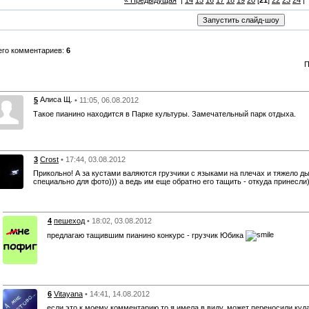
« Предыдущая
|
14
15
16
17
18
19
20
[
21
]
22
23
24
|
его комментариев:
6
П
Алиса Щ.
5
• 11:05, 06.08.2012
Такое пианино находится в Парке культуры. Замечательный парк отдыха.
3
Crost
• 17:44, 03.08.2012
Прикольно! А за кустами валяются грузчики с языками на плечах и тяжело ды
специально для фото))) а ведь им еще обратно его тащить - откуда принесли
4
пешеход
• 18:02, 03.08.2012
предлагаю тащившим пианино конкурс - грузчик Юбика
6
Vitayana
• 14:41, 14.08.2012
если это к моему комментарию,то я имела в виду, может переносили куда