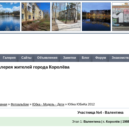
Галерея
Сайты
Объявления
Заметки
Блог
Форум
Знакомств
алерея жителей города Королёва
авная
»
Фотоальбом
»
Юбка - Модель - Дети
» Юбка ЮБиКа 2012
Участница №4 - Валентина
Этап 1:
Валентина | г. Королёв | 198