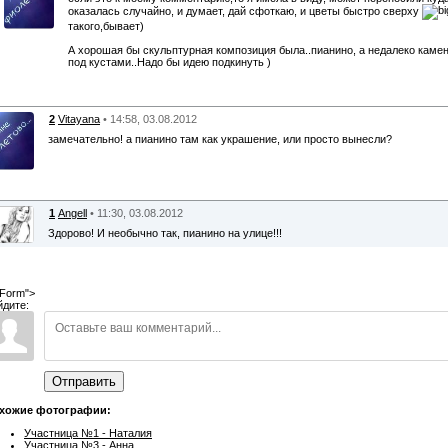
оказалась случайно, и думает, дай сфоткаю, и цветы быстро сверху
такого,бывает)
А хорошая бы скульптурная композиция была..пианино, а недалеко каме
под кустами..Надо бы идею подкинуть )
2
Vitayana
• 14:58, 03.08.2012
замечательно! а пианино там как украшение, или просто вынесли?
1
Angell
• 11:30, 03.08.2012
Здорово! И необычно так, пианино на улице!!!
Form">
йдите:
Отправить
хожие фотографии:
Участница №1 - Наталия
Участница №3 - Анна