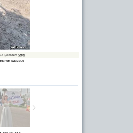
012 | Добавил:
Angell
альном размере