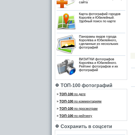
сайта
Карта фотографий городов
Королёв и Юбилейный.
Удобный поиск по карте
Панорамы видов города
Королёва и Юбилейного,
сделанные из нескольких
фотографий
ВИЗИТКИ фотографов
Королёва и Юбилейного.
Рейтинг фотографов и их
фотографий
ТОП-100 фотографий
»
ТОП-100
по дате
»
ТОП-100
по комментариям
»
ТОП-100
по просмотрам
»
ТОП-100
по рейтингу
Сохранить в соцсети