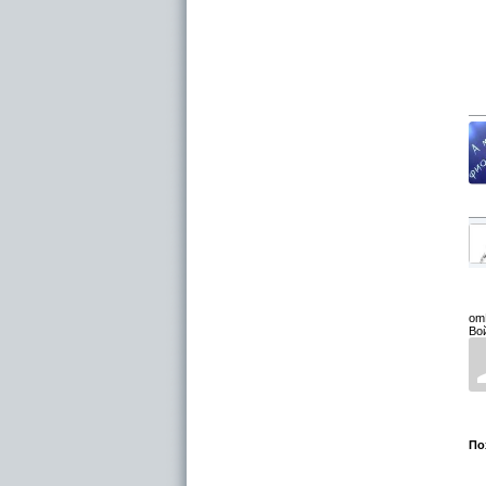
om
Во
По