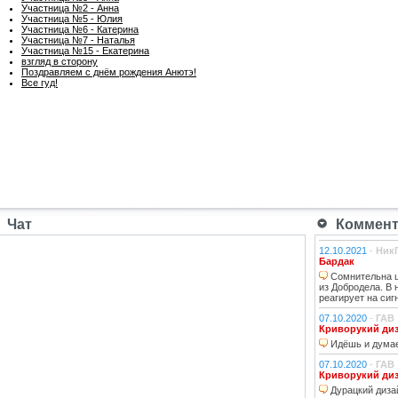
Участница №2 - Анна
Участница №5 - Юлия
Участница №6 - Катерина
Участница №7 - Наталья
Участница №15 - Екатерина
взгляд в сторону
Поздравляем с днём рождения Анютэ!
Все гуд!
Чат
Коммента
12.10.2021
-
Ник
Бардак
Сомнительна ц
из Добродела. В
реагирует на сиг
07.10.2020
-
ГАВ
Криворукий ди
Идёшь и думае
07.10.2020
-
ГАВ
Криворукий ди
Дурацкий дизай