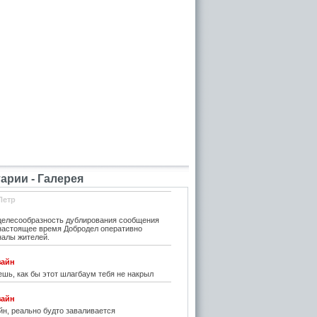
рии - Галерея
Петр
елесообразность дублирования сообщения
 настоящее время Добродел оперативно
налы жителей.
зайн
шь, как бы этот шлагбаум тебя не накрыл
зайн
н, реально будто заваливается