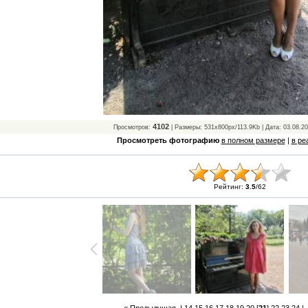
4102
Просмотров:
| Размеры: 531x800px/113.9Kb | Дата: 03.08.2
Просмотреть фотографию
в полном размере
|
в ре
Рейтинг:
3.5
/
62