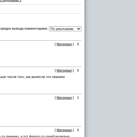
Следующая »
орядок вывода комментариев:
[
Материал
]
0
[
Материал
]
0
шат после того, как вынесли это пианино
)
[
Материал
]
1
[
Материал
]
0
 то пианино, а тут Ангелл со своей моделью