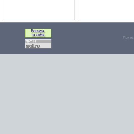
При ис