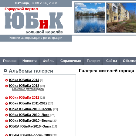
Пятница
, 07.08.2026, 23:08
Кнопки авторизации / регистрации
Главная
Новости
Файлы
Справочная
Галерея
Сайты
Объявл
Галерея жителей города
Альбомы галереи
Юбка ЮБиКа 2014
[0]
Юбка ЮБиКа 2013
[92]
Описание фотоконкурса
Юбка ЮБиКа 2012
[24]
Юбка ЮБиКа 2011-2012
[24]
Юбка ЮБиКа-2010 -Осень
[21]
Юбка ЮБиКа-2010 -Лето
[25]
Юбка ЮБиКа-2010 -Весна
[29]
ЮБКА ЮБиКа-2010 -Зима
[17]
ЮБКА ЮБиКа-осень 2009
[38]