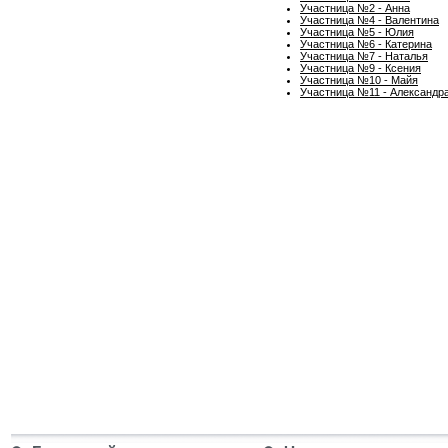
Участница №2 - Анна
Участница №4 - Валентина
Участница №5 - Юлия
Участница №6 - Катерина
Участница №7 - Наталья
Участница №9 - Ксения
Участница №10 - Майя
Участница №11 - Александр