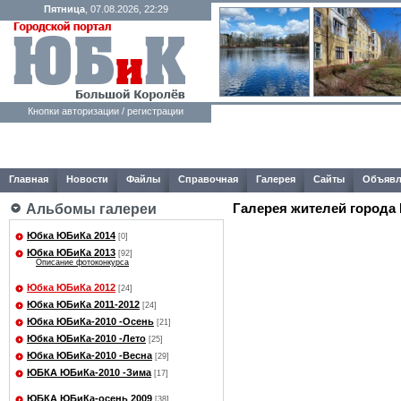
Пятница
, 07.08.2026, 22:29
Кнопки авторизации / регистрации
Главная
Новости
Файлы
Справочная
Галерея
Сайты
Объявл
Галерея жителей города
Альбомы галереи
Юбка ЮБиКа 2014
[0]
Юбка ЮБиКа 2013
[92]
Описание фотоконкурса
Юбка ЮБиКа 2012
[24]
Юбка ЮБиКа 2011-2012
[24]
Юбка ЮБиКа-2010 -Осень
[21]
Юбка ЮБиКа-2010 -Лето
[25]
Юбка ЮБиКа-2010 -Весна
[29]
ЮБКА ЮБиКа-2010 -Зима
[17]
ЮБКА ЮБиКа-осень 2009
[38]