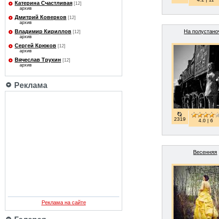
Катерина Счастливая
[12]
архив
Дмитрий Коверков
[12]
архив
На полустано
Владимир Кириллов
[12]
архив
Сергей Крюков
[12]
архив
Вячеслав Трухин
[12]
архив
Реклама
2319
4.0 | 6
Весенняя
Реклама на сайте