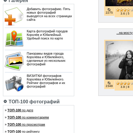
Галерея
Добавить фотографию. Пять
новых фотографий
2275
3.6 | 5
выводятся на всех страницах
сайта
Карта фотографий городов
...на мосту
Королёв и Юбилейный.
Удобный поиск по карте
Панорамы видов города
Королёва и Юбилейного,
сделанные из нескольких
фотографий
ВИЗИТКИ фотографов
Королёва и Юбилейного.
Рейтинг фотографов и их
2348
фотографий
3.8 | 8
ТОП-100 фотографий
»
ТОП-100
по дате
»
ТОП-100
по комментариям
»
ТОП-100
по просмотрам
»
ТОП-100
по рейтингу