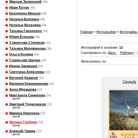
Максим Зелинский
[48]
Иван Котов
[48]
Екатерина Менько
[48]
Наталья Борланд
[36]
Наталья Яковлева
[36]
Татьяна Гапоненко
[24]
Главная
»
Фотоальбом
»
Фотографы
Юлия Егорова
[36]
Станислав Степанов
[12]
Фотографий в альбоме:
12
Татьяна Мордвинова
[36]
Сортировать по:
Дате
·
Рейтингу
·
Ольга Коляда
[36]
Станислав Шилин
[24]
Фильтровать по:
Ирина Захарова
[24]
Светлана Алексеева
[12]
Евгений Казаков
[12]
Свадьба
Валерия Ковешникова
[12]
Анна Мурашова
[12]
Маргарита Семенова
[24]
архив
Дмитрий Чудесников
[12]
архив
Марина Никитина
[12]
архив
Михаил Гребнев
[12]
архив
Алексей Чижик
[12]
архив
2595
4.2 | 11