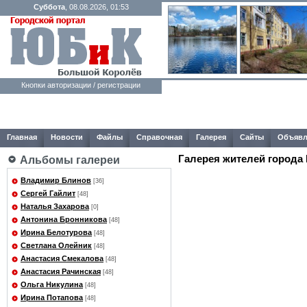
Суббота
, 08.08.2026, 01:53
Кнопки авторизации / регистрации
Главная
Новости
Файлы
Справочная
Галерея
Сайты
Объявл
Галерея жителей города
Альбомы галереи
Владимир Блинов
[36]
Сергей Гайлит
[48]
Наталья Захарова
[0]
Антонина Бронникова
[48]
Ирина Белотурова
[48]
Светлана Олейник
[48]
Анастасия Смекалова
[48]
Анастасия Рачинская
[48]
Ольга Никулина
[48]
Ирина Потапова
[48]