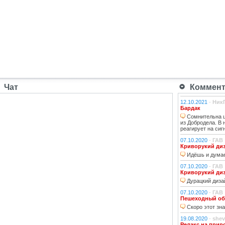
Чат
Коммента
12.10.2021
-
Ник
Бардак
Сомнительна ц
из Добродела. В
реагирует на сиг
07.10.2020
-
ГАВ
Криворукий ди
Идёшь и думае
07.10.2020
-
ГАВ
Криворукий ди
Дурацкий дизай
07.10.2020
-
ГАВ
Пешеходный об
Скоро этот зна
19.08.2020
-
shev
Релакс на прир