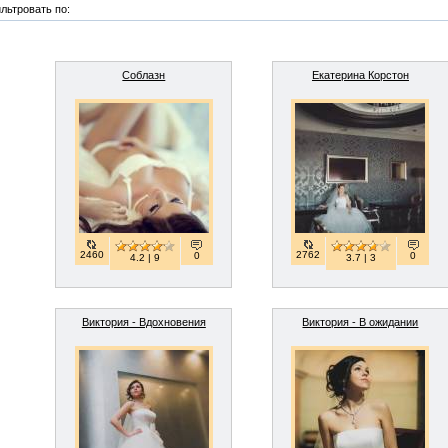
льтровать по:
Соблазн
Екатерина Корстон
2460
2762
0
0
4.2 | 9
3.7 | 3
Виктория - Вдохновения
Виктория - В ожидании