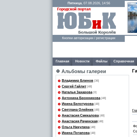
Пятница
, 07.08.2026, 14:56
Кнопки авторизации / регистрации
Главная
Новости
Файлы
Справочная
Г
Альбомы галереи
Владимир Блинов
[36]
Сергей Гайлит
[48]
Наталья Захарова
[0]
Антонина Бронникова
[48]
Ирина Белотурова
[48]
Светлана Олейник
[48]
Гл
Анастасия Смекалова
[48]
Анастасия Рачинская
[48]
Фо
Ольга Никулина
[48]
Со
Ирина Потапова
[48]