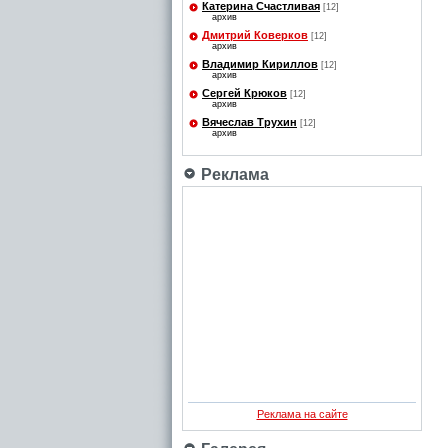
Катерина Счастливая
[12]
архив
Дмитрий Коверков
[12]
архив
Владимир Кириллов
[12]
архив
Сергей Крюков
[12]
архив
Вячеслав Трухин
[12]
архив
Реклама
Реклама на сайте