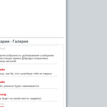
рии - Галерея
Петр
елесообразность дублирования сообщения
 настоящее время Добродел оперативно
налы жителей.
зайн
шь, как бы этот шлагбаум тебя не накрыл
зайн
н, реально будто заваливается
ъезд
к будет на своём месте, видимо))
irev
оде