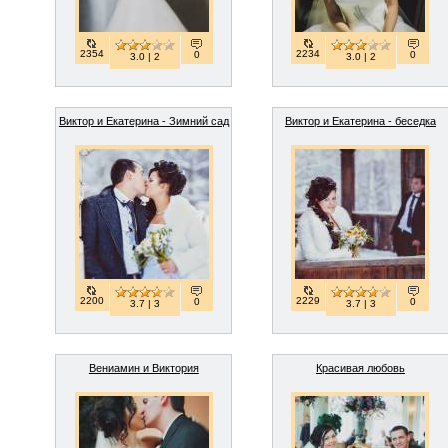
2354
2234
0
0
3.0 | 2
3.0 | 2
Виктор и Екатерина - Зимний сад
Виктор и Екатерина - беседка
2200
2229
0
0
3.7 | 3
3.7 | 3
Вениамин и Виктория
Красивая любовь