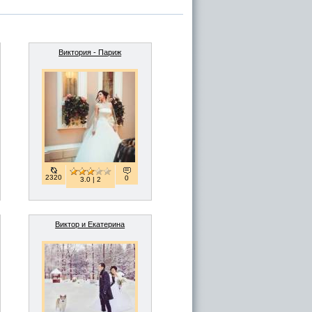
Виктория - Париж
2320
0
3.0 | 2
Виктор и Екатерина