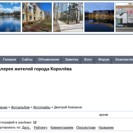
Галерея
Сайты
Объявления
Заметки
Блог
Форум
Знакомств
алерея жителей города Королёва
авная
»
Фотоальбом
»
Фотографы
» Дмитрий Коверков
архив
тографий в альбоме:
12
ртировать по:
Дате
·
Рейтингу
·
Комментариям
·
Просмотрам
·
Названию