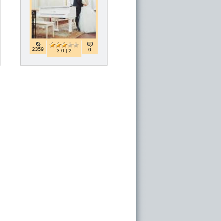
2359
0
3.0 | 2