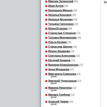
Максим Зелинский
[48]
Фи
Иван Котов
[48]
Екатерина Менько
[48]
Наталья Борланд
[36]
Наталья Яковлева
[36]
Татьяна Гапоненко
[24]
Юлия Егорова
[36]
Станислав Степанов
[12]
Татьяна Мордвинова
[36]
Ольга Коляда
[36]
Станислав Шилин
[24]
Ирина Захарова
[24]
Светлана Алексеева
[12]
Евгений Казаков
[12]
Валерия Ковешникова
[12]
Анна Мурашова
[12]
Маргарита Семенова
[24]
архив
Дмитрий Чудесников
[12]
архив
Марина Никитина
[12]
архив
Михаил Гребнев
[12]
архив
Алексей Чижик
[12]
архив