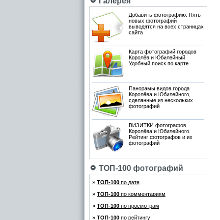
Галерея
Добавить фотографию. Пять
новых фотографий
выводятся на всех страницах
сайта
Карта фотографий городов
Королёв и Юбилейный.
Удобный поиск по карте
Панорамы видов города
Королёва и Юбилейного,
сделанные из нескольких
фотографий
ВИЗИТКИ фотографов
Королёва и Юбилейного.
Рейтинг фотографов и их
фотографий
ТОП-100 фотографий
»
ТОП-100
по дате
»
ТОП-100
по комментариям
»
ТОП-100
по просмотрам
»
ТОП-100
по рейтингу