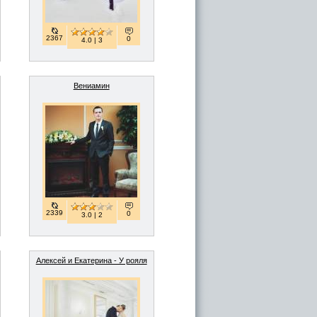
2367
0
4.0 | 3
Вениамин
2339
0
3.0 | 2
Алексей и Екатерина - У рояля