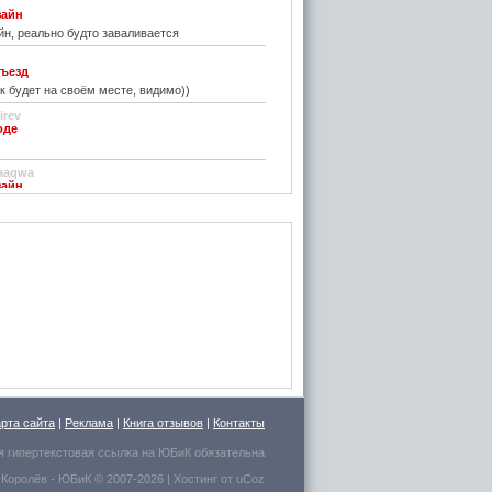
зайн
н, реально будто заваливается
ъезд
к будет на своём месте, видимо))
irev
оде
)
aaqwa
зайн
удивить...
н
зайн
ре... И чем старые классические не
inn
го на резиновой подложке.....только бы не из
 делали....
стве
ру фото показалось, что это гриб в листьях
арта сайта
|
Реклама
|
Книга отзывов
|
Контакты
есто для сна выбрал.
я гипертекстовая ссылка на
ЮБиК
обязательна
 Королёв
- ЮБиК © 2007-2026 |
Хостинг от
uCoz