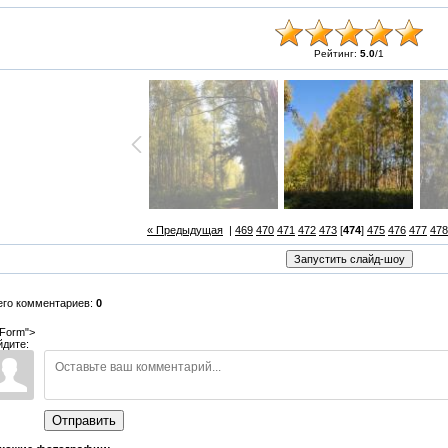
Рейтинг:
5.0
/
1
« Предыдущая
|
469
470
471
472
473
[
474
]
475
476
477
478
его комментариев:
0
Form">
йдите:
Отправить