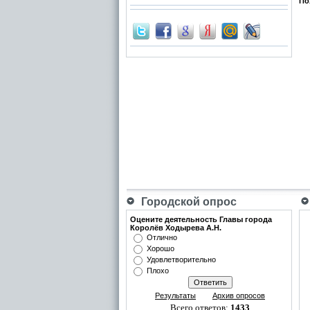
По
Городской опрос
Оцените деятельность Главы города
Королёв Ходырева А.Н.
Отлично
Хорошо
Удовлетворительно
Плохо
Результаты
Архив опросов
Всего ответов:
1433