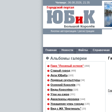
Четверг
, 06.08.2026, 21:35
Кнопки авторизации / регистрации
Главная
Новости
Файлы
Справочная
Г
Альбомы галереи
Парк "Лосиный остров"
[494]
Старый город
[469]
Дети ЮБиКа
[183]
Ледяные скульптуры
[34]
Осенний Королёв
[75]
Виды Королёва
[116]
Гл
Утки на озере
[201]
Данилкины дворики
[144]
Украшение улиц города
[135]
Вид с ЖК "Вертикаль"
[20]