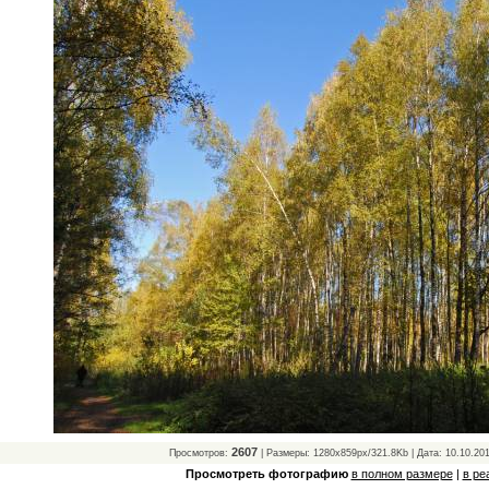
2607
Просмотров:
| Размеры: 1280x859px/321.8Kb | Дата: 10.10.20
Просмотреть фотографию
в полном размере
|
в ре