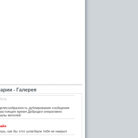
рии - Галерея
Петр
елесообразность дублирования сообщения
 настоящее время Добродел оперативно
налы жителей.
зайн
шь, как бы этот шлагбаум тебя не накрыл