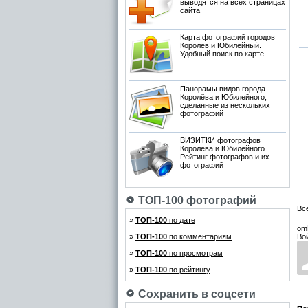
выводятся на всех страницах
сайта
Карта фотографий городов
Королёв и Юбилейный.
Удобный поиск по карте
Панорамы видов города
Королёва и Юбилейного,
сделанные из нескольких
фотографий
ВИЗИТКИ фотографов
Королёва и Юбилейного.
Рейтинг фотографов и их
фотографий
ТОП-100 фотографий
Вс
»
ТОП-100
по дате
om
»
ТОП-100
по комментариям
Во
»
ТОП-100
по просмотрам
»
ТОП-100
по рейтингу
Сохранить в соцсети