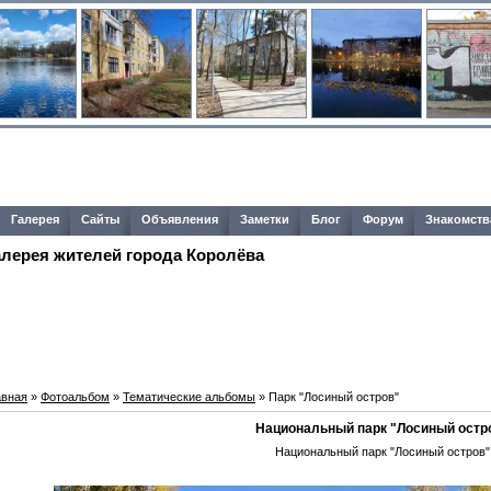
Галерея
Сайты
Объявления
Заметки
Блог
Форум
Знакомств
алерея жителей города Королёва
авная
»
Фотоальбом
»
Тематические альбомы
» Парк "Лосиный остров"
Национальный парк "Лосиный остр
Национальный парк "Лосиный остров"