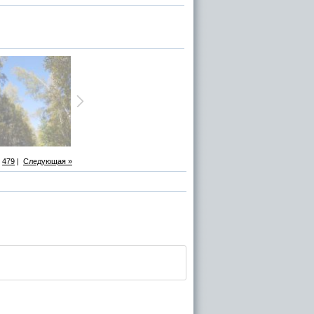
479
|
Следующая »