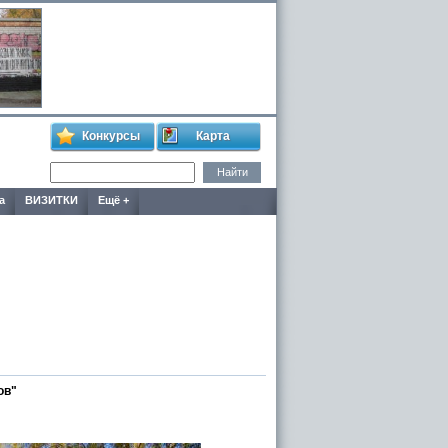
Конкурсы
Карта
а
ВИЗИТКИ
Ещё +
ов"