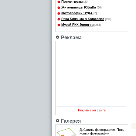
После грозы
[20]
Жительницы ЮБиКа
[96]
Фотографии ЧУДА
[2]
Река Клязьма в Королёве
[159]
Музей РКК Энергия
[253]
Реклама
Реклама на сайте
Галерея
Добавить фотографию. Пять
новых фотографий