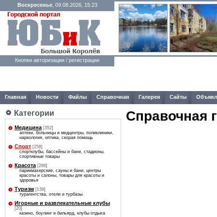
Воскресенье
, 09.08.2026, 15:23
Кнопки авторизации / регистрации
Главная
Новости
Файлы
Справочная
Галерея
Сайты
Объявл
Справочная 
Категории
Медицина
[352]
аптеки, больницы и медцентры, поликлиники,
наркология, оптика, скорая помощь
Спорт
[258]
спортклубы, бассейны и бани, стадионы,
спортивные товары
Красота
[288]
парикмахерские, сауны и бани, центры
красоты и салоны, товары для красоты и
здоровья
Туризм
[139]
турагентства, отели и турбазы
Игорные и развлекательные клубы
[20]
казино, боулинг и бильярд, клубы отдыха