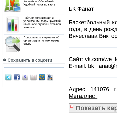
Королёв и Юбилейный.
Удобный поиск по карте
БК Фанат
Рейтинг организаций и
Баскетбольный к
учреждений, формируемый
на основе оценок и отзывов
жителей
года, в день рож
Вячеслава Викто
Поиск всех материалов об
организации по ключевому
слову
Сайт:
vk.com/we_l
Сохранить в соцсети
E-mail: bk_fanat@m
Адрес: 141076, 
Металлист
Показать
ка