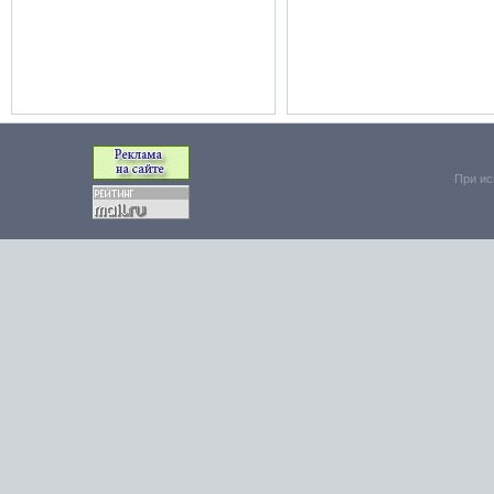
При ис