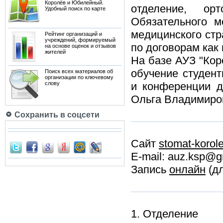
Королёв и Юбилейный.
отделение, ор
Удобный поиск по карте
Обязательного м
медицинского стр
Рейтинг организаций и
учреждений, формируемый
по договорам как 
на основе оценок и отзывов
жителей
На базе АУЗ "Кор
обучение студен
Поиск всех материалов об
организации по ключевому
слову
и конференции д
Ольга Владимиро
Сохранить в соцсети
Сайт
stomat-korole
E-mail: auz.ksp@g
Запись
онлайн
(дл
1. Отделение