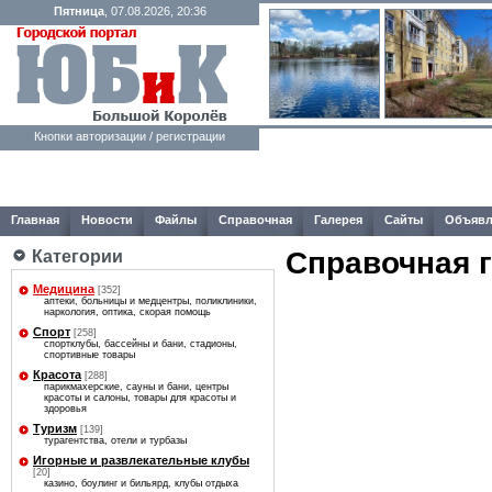
Пятница
, 07.08.2026, 20:36
Кнопки авторизации / регистрации
Главная
Новости
Файлы
Справочная
Галерея
Сайты
Объявл
Справочная 
Категории
Медицина
[352]
аптеки, больницы и медцентры, поликлиники,
наркология, оптика, скорая помощь
Спорт
[258]
спортклубы, бассейны и бани, стадионы,
спортивные товары
Красота
[288]
парикмахерские, сауны и бани, центры
красоты и салоны, товары для красоты и
здоровья
Туризм
[139]
турагентства, отели и турбазы
Игорные и развлекательные клубы
[20]
казино, боулинг и бильярд, клубы отдыха