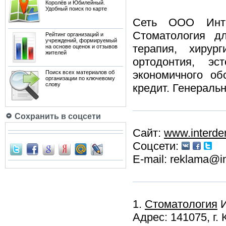
Королёв и Юбилейный.
Удобный поиск по карте
Сеть ООО Инте
Стоматология д
Рейтинг организаций и
учреждений, формируемый
терапия, хирург
на основе оценок и отзывов
жителей
ортодонтия, э
экономичного об
Поиск всех материалов об
организации по ключевому
слову
кредит. Генераль
Сохранить в соцсети
Сайт:
www.interde
Соцсети:
E-mail: reklama@in
1.
Стоматология
И
Адрес: 141075, г.