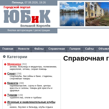
Пятница
, 07.08.2026, 19:26
Кнопки авторизации / регистрации
Главная
Новости
Файлы
Справочная
Галерея
Сайты
Объявл
Справочная 
Категории
Медицина
[352]
аптеки, больницы и медцентры, поликлиники,
наркология, оптика, скорая помощь
Спорт
[258]
спортклубы, бассейны и бани, стадионы,
спортивные товары
Красота
[288]
парикмахерские, сауны и бани, центры
красоты и салоны, товары для красоты и
здоровья
Туризм
[139]
турагентства, отели и турбазы
Игорные и развлекательные клубы
[20]
казино, боулинг и бильярд, клубы отдыха