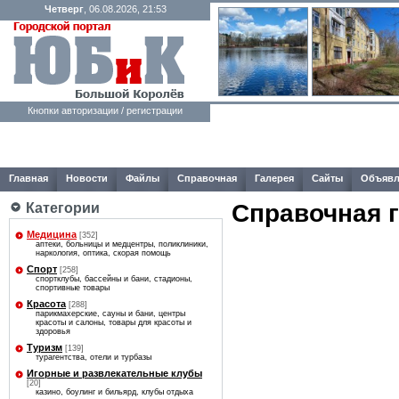
Четверг
, 06.08.2026, 21:53
Кнопки авторизации / регистрации
Главная
Новости
Файлы
Справочная
Галерея
Сайты
Объявл
Справочная 
Категории
Медицина
[352]
аптеки, больницы и медцентры, поликлиники,
наркология, оптика, скорая помощь
Спорт
[258]
спортклубы, бассейны и бани, стадионы,
спортивные товары
Красота
[288]
парикмахерские, сауны и бани, центры
красоты и салоны, товары для красоты и
здоровья
Туризм
[139]
турагентства, отели и турбазы
Игорные и развлекательные клубы
[20]
казино, боулинг и бильярд, клубы отдыха