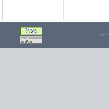
При ис