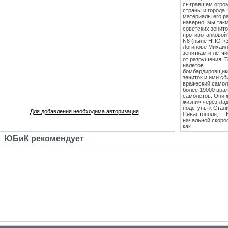
сыгравшем огро
страны и города 
материалы его ра
наверно, мы такм
советских зенит
противотанковой
N8 (ныне НПО «
Логинове Михаил
зениткам и летч
от разрушения. 
налетов
бомбардировщико
зениток и ими сб
вражеский самоле
более 19000 вра
самолетов. Они 
жизни» через Лад
подступы к Стал
Для добавления необходима авторизация
Севастополя, ...
начальной скоро
как
противотанковые
ЮБиК рекомендует
танками Тигр и
Пантера. С 1943
стрельб в Кубинк
стволы 85 мм зе
стали ставить на
Т-34 (Т-34-85), 
"сорокапятка" 5
массовым против
единственным
эффективным сре
середины 1942 го
лёгкость и мобил
колесах". Массо
выше, чем у все
благодаря прогр