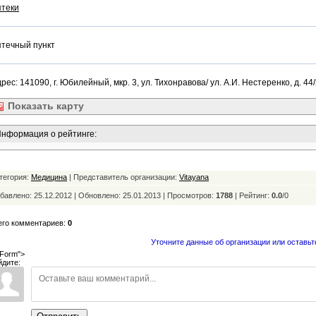
птеки
течный пункт
рес: 141090, г. Юбилейный, мкр. 3, ул. Тихонравова/ ул. А.И. Нестеренко, д. 44
Показать
карту
нформация о рейтинге:
тегория:
Медицина
| Представитель организации:
Vitayana
бавлено: 25.12.2012 | Обновлено:
25.01.2013 | Просмотров:
1788
|
Рейтинг:
0.0
/
0
его комментариев:
0
Уточните данные об организации или оставьт
Form">
йдите: