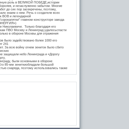
мную роль в ВЕЛИКОЙ ПОБЕДЕ,истории
Королев, и незаслуженно забытом. Многие
бот до сих пор засекречены, поэтому,
ало знаем о нем. Речь о создателе всех
ок ВОВ и легендарной
"сорокапятки" главном конструкторе завода
ЭНЕРГИЯ»)
е Николаевиче. Только благодаря его
икам ПВО Москву и Ленинград удалосьспасти
Только в обороне Москвы для отражения
в было задействовано более 1000 его
ит 241
т. За всю войну огнем зениток было сбито
жеских
же защищали небо Ленинграда и «Дорогу
огу,
инграду, были основными в обороне
 Его 85-мм зениткиобладали большой
стью снаряда, поэтому использовались также
, на прямую наводку для борьбы с тяжёлыми
 года после Курской битвы и испытательных
е,
нитки Логинова (в модификации Грабина)
 танк
тяжелые танки ИС-1 и КВ-85. Его легендарная
3-К (45-мм) на начало войны быласамым
отанковым орудием в РККА и практически
дством борьбы с бронетехникой врага до
да. За её
ьность бойцы прозвали её "пистолет на
вость производства завода №8 была в разы
х орудийныхзаводов СССР, вместе взятых
ессивным методам конвейерной сборки