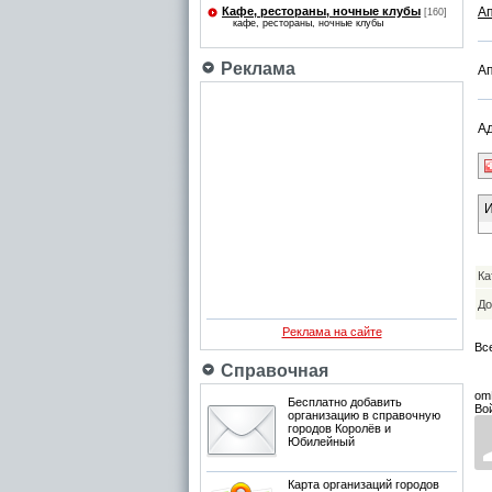
Кафе, рестораны, ночные клубы
А
[160]
кафе, рестораны, ночные клубы
Реклама
Ап
Ад
И
Ка
До
Реклама на сайте
Вс
Справочная
om
Бесплатно добавить
Во
организацию в справочную
городов Королёв и
Юбилейный
Карта организаций городов