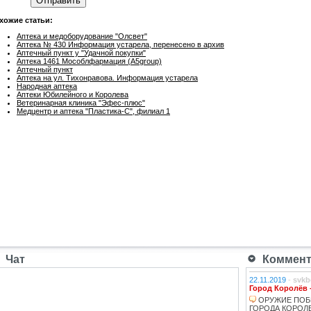
Отправить
хожие статьи:
Аптека и медоборудование "Олсвет"
Аптека № 430 Информация устарела, перенесено в архив
Аптечный пункт у "Удачной покупки"
Аптека 1461 Мособлфармация (A5group)
Аптечный пункт
Аптека на ул. Тихонравова. Информация устарела
Народная аптека
Аптеки Юбилейного и Королева
Ветеринарная клиника "Эфес-плюс"
Медцентр и аптека "Пластика-С", филиал 1
Чат
Коммента
22.11.2019
-
svkb
Город Королёв 
ОРУЖИЕ ПОБ
ГОРОДА КОРОЛЕВ