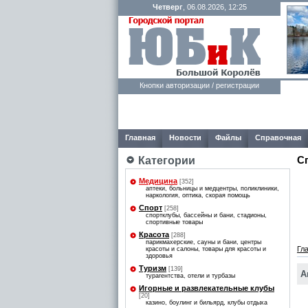
Четверг
, 06.08.2026, 12:25
Кнопки авторизации / регистрации
Главная
Новости
Файлы
Справочная
С
Категории
Медицина
[352]
аптеки, больницы и медцентры, поликлиники,
наркология, оптика, скорая помощь
Спорт
[258]
спортклубы, бассейны и бани, стадионы,
спортивные товары
Красота
[288]
парикмахерские, сауны и бани, центры
Гл
красоты и салоны, товары для красоты и
здоровья
Туризм
[139]
А
турагентства, отели и турбазы
Игорные и развлекательные клубы
[20]
казино, боулинг и бильярд, клубы отдыха