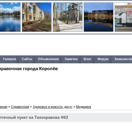
Галерея
Сайты
Объявления
Заметки
Блог
Форум
Знакомств
правочная города Королёв
авная
»
Справочная
»
Здоровье и красота, досуг
»
Медицина
птечный пункт на Тихонравова 44/2